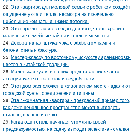
22.
Эта квартира для молодой семьи с ребёнком создаёт
ощущение уюта и тепла, несмотря на изначально
небольшие комнаты и низкие потолки.
23.
Этот проект словно создан для того, чтобы хранить
маленькие семейные тайны и тёплые моменты.
24.
Декоративная штукатурка с эффектом камня и
бетона: стиль и фактура.
25.
Мастер-классу по восточному искусству аранжировки
цветов в китайской традиции.
26.
Маленькая кухня в наших представлениях часто
ассоциируется с теснотой и неудобством.
27.
Этот дом расположен в живописном месте - вдали от
городской суеты, среди зелени и тишины.
28.
Эта 1-комнатная квартира - прекрасный пример того,
как даже небольшое пространство может выглядеть
стильно, изящно и легко.
29.
Когда один стиль начинает утомлять своей
предсказуемостью, на сцену выходит эклектика - смелая,