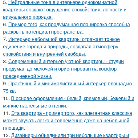
5.
Нейтральные тона в интерьере однокомнатной
квартиры создают ощущение спокойствия, лёгкости и
визуального порядка.
6.
Пример того, как продуманная планировка способна
раскрыть потенциал пространства.
7.
Интерьер небольшой квартиры отражает тонкое
единение города и природы, создавая атмосферу
спокойствия и внутренней свободы.
8.
Современный интерьер уютной квартиры - студии
продуман до мелочей и ориентирован на комфорт
повседневной жизни.
9.
Практичный и минималистичный интерьер площадью
75 кв.
10.
В основе оформления - белый, кремовый, бежевый и
мягкие пастельные оттенки.
11.
Эта квартира - пример того, как элегантная классика
может звучать легко и современно даже на небольшой
площади.
12.
Дизайнеры объединили три небольшие квартиры и