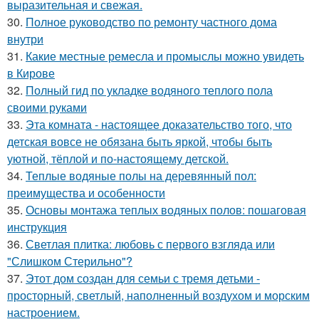
выразительная и свежая.
30.
Полное руководство по ремонту частного дома
внутри
31.
Какие местные ремесла и промыслы можно увидеть
в Кирове
32.
Полный гид по укладке водяного теплого пола
своими руками
33.
Эта комната - настоящее доказательство того, что
детская вовсе не обязана быть яркой, чтобы быть
уютной, тёплой и по-настоящему детской.
34.
Теплые водяные полы на деревянный пол:
преимущества и особенности
35.
Основы монтажа теплых водяных полов: пошаговая
инструкция
36.
Светлая плитка: любовь с первого взгляда или
"Слишком Стерильно"?
37.
Этот дом создан для семьи с тремя детьми -
просторный, светлый, наполненный воздухом и морским
настроением.