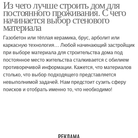
Из чего лучше строить дом для
Дом для зимнего
Провода к дому
постоянного проживания. С чего
проживания
начинается выбор стенового
материала
Газобетон или тёплая керамика, брус, арболит или
Модульный дом
каркасную технология… Любой начинающий застройщик
при выборе материала для строительства дома под
постоянное место жительства сталкивается с обилием
противоречивой информации. Кажется, что материалов
столько, что выбор подходящего представляется
невыполнимой задачей. Нам предстоит сузить сферу
поисков и отобрать именно то, что необходимо!