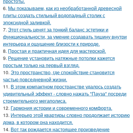
простоты.
6.
Мы показываем, как из необработанной древесной
плиты создать стильный водопадный столик с
эпоксидной заливкой.
7.
Этот стиль ценят за тонкий баланс эстетики и
функциональности, за умение создавать тишину внутри
интерьера и ощущение близости к природе.
8.
Простая и практичная идея для мастерской.
9.
Решение установить натяжные потолки кажется
простым только на первый взгляд.
10.
Это пространство, где спокойствие становится
частью повседневной жизни.
11.
В этом компактном пространстве удалось создать
удивительный эффект - словно нажать "Пауза" посреди
стремительного мегаполиса.
12.
Гармония истории и современного комфорта.
13.
Интерьер этой квартиры словно продолжает историю
дома, в котором она находится.
14.
Вот так рождается настоящее произведение