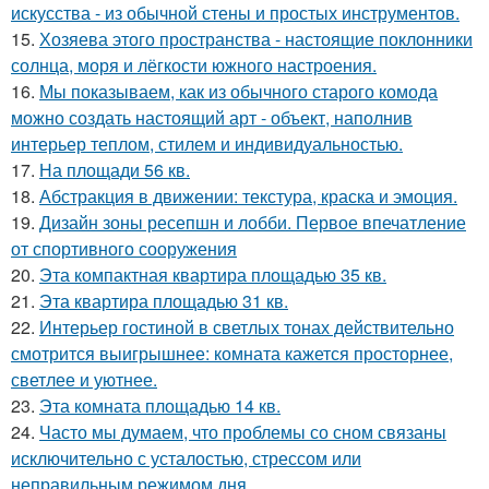
искусства - из обычной стены и простых инструментов.
15.
Хозяева этого пространства - настоящие поклонники
солнца, моря и лёгкости южного настроения.
16.
Мы показываем, как из обычного старого комода
можно создать настоящий арт - объект, наполнив
интерьер теплом, стилем и индивидуальностью.
17.
На площади 56 кв.
18.
Абстракция в движении: текстура, краска и эмоция.
19.
Дизайн зоны ресепшн и лобби. Первое впечатление
от спортивного сооружения
20.
Эта компактная квартира площадью 35 кв.
21.
Эта квартира площадью 31 кв.
22.
Интерьер гостиной в светлых тонах действительно
смотрится выигрышнее: комната кажется просторнее,
светлее и уютнее.
23.
Эта комната площадью 14 кв.
24.
Часто мы думаем, что проблемы со сном связаны
исключительно с усталостью, стрессом или
неправильным режимом дня.