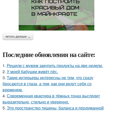
читать дальше →
Последние обновления на сайте:
1.
Решили с мужем закупить продукты на две недели.
2.
У моей бабушки живёт пёс.
3.
Такие интерьеры интересны не тем, что сразу
бросаются в глаза, а тем, как они ведут себя со
временем.
4.
Современная квартира в тёмных тонах выглядит
выразительно, стильно и уверенно.
5.
Это пространство тишины, баланса и продуманной