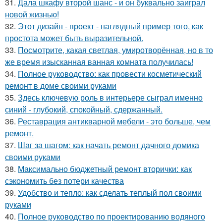
31.
Дала шкафу второй шанс - и он буквально заиграл
новой жизнью!
32.
Этот дизайн - проект - наглядный пример того, как
простота может быть выразительной.
33.
Посмотрите, какая светлая, умиротворённая, но в то
же время изысканная ванная комната получилась!
34.
Полное руководство: как провести косметический
ремонт в доме своими руками
35.
Здесь ключевую роль в интерьере сыграл именно
синий - глубокий, спокойный, сдержанный.
36.
Реставрация антикварной мебели - это больше, чем
ремонт.
37.
Шаг за шагом: как начать ремонт дачного домика
своими руками
38.
Максимально бюджетный ремонт вторички: как
сэкономить без потери качества
39.
Удобство и тепло: как сделать теплый пол своими
руками
40.
Полное руководство по проектированию водяного