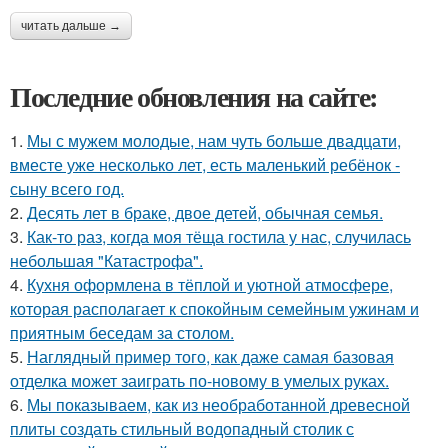
читать дальше →
Последние обновления на сайте:
1.
Мы с мужем молодые, нам чуть больше двадцати,
вместе уже несколько лет, есть маленький ребёнок -
сыну всего год.
2.
Десять лет в браке, двое детей, обычная семья.
3.
Как-то раз, когда моя тёща гостила у нас, случилась
небольшая "Катастрофа".
4.
Кухня оформлена в тёплой и уютной атмосфере,
которая располагает к спокойным семейным ужинам и
приятным беседам за столом.
5.
Наглядный пример того, как даже самая базовая
отделка может заиграть по-новому в умелых руках.
6.
Мы показываем, как из необработанной древесной
плиты создать стильный водопадный столик с