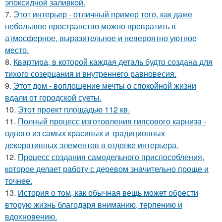
эпоксидной заливкой.
7.
Этот интерьер - отличный пример того, как даже
небольшое пространство можно превратить в
атмосферное, выразительное и невероятно уютное
место.
8.
Квартира, в которой каждая деталь будто создана для
тихого созерцания и внутреннего равновесия.
9.
Этот дом - воплощение мечты о спокойной жизни
вдали от городской суеты.
10.
Этот проект площадью 112 кв.
11.
Полный процесс изготовления гипсового карниза -
одного из самых красивых и традиционных
декоративных элементов в отделке интерьера.
12.
Процесс создания самодельного приспособления,
которое делает работу с деревом значительно проще и
точнее.
13.
История о том, как обычная вещь может обрести
вторую жизнь благодаря вниманию, терпению и
вдохновению.