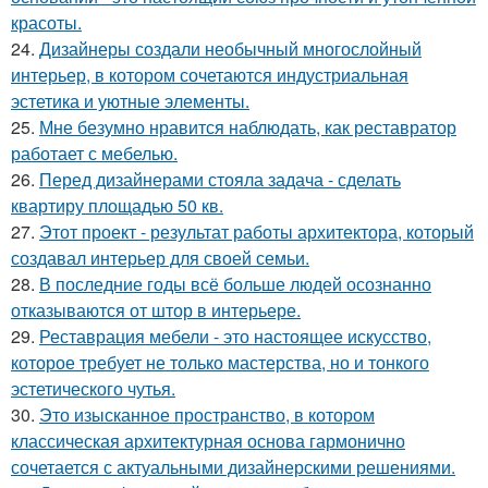
красоты.
24.
Дизайнеры создали необычный многослойный
интерьер, в котором сочетаются индустриальная
эстетика и уютные элементы.
25.
Мне безумно нравится наблюдать, как реставратор
работает с мебелью.
26.
Перед дизайнерами стояла задача - сделать
квартиру площадью 50 кв.
27.
Этот проект - результат работы архитектора, который
создавал интерьер для своей семьи.
28.
В последние годы всё больше людей осознанно
отказываются от штор в интерьере.
29.
Реставрация мебели - это настоящее искусство,
которое требует не только мастерства, но и тонкого
эстетического чутья.
30.
Это изысканное пространство, в котором
классическая архитектурная основа гармонично
сочетается с актуальными дизайнерскими решениями.