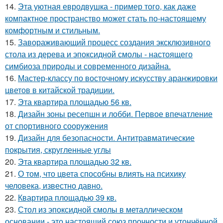
14.
Эта уютная евродвушка - пример того, как даже
компактное пространство может стать по-настоящему
комфортным и стильным.
15.
Завораживающий процесс создания эксклюзивного
стола из дерева и эпоксидной смолы - настоящего
симбиоза природы и современного дизайна.
16.
Мастер-классу по восточному искусству аранжировки
цветов в китайской традиции.
17.
Эта квартира площадью 56 кв.
18.
Дизайн зоны ресепшн и лобби. Первое впечатление
от спортивного сооружения
19.
Дизайн для безопасности. Антитравматические
покрытия, скругленные углы
20.
Эта квартира площадью 32 кв.
21.
О том, что цвета способны влиять на психику
человека, известно давно.
22.
Квартира площадью 39 кв.
23.
Стол из эпоксидной смолы в металлическом
основании - это настоящий союз прочности и утончённой