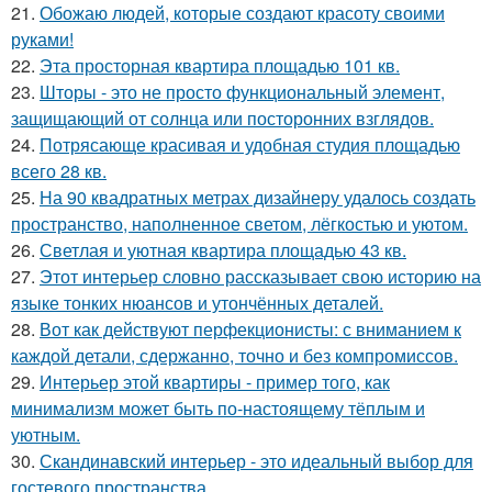
21.
Обожаю людей, которые создают красоту своими
руками!
22.
Эта просторная квартира площадью 101 кв.
23.
Шторы - это не просто функциональный элемент,
защищающий от солнца или посторонних взглядов.
24.
Потрясающе красивая и удобная студия площадью
всего 28 кв.
25.
На 90 квадратных метрах дизайнеру удалось создать
пространство, наполненное светом, лёгкостью и уютом.
26.
Светлая и уютная квартира площадью 43 кв.
27.
Этот интерьер словно рассказывает свою историю на
языке тонких нюансов и утончённых деталей.
28.
Вот как действуют перфекционисты: с вниманием к
каждой детали, сдержанно, точно и без компромиссов.
29.
Интерьер этой квартиры - пример того, как
минимализм может быть по-настоящему тёплым и
уютным.
30.
Скандинавский интерьер - это идеальный выбор для
гостевого пространства.