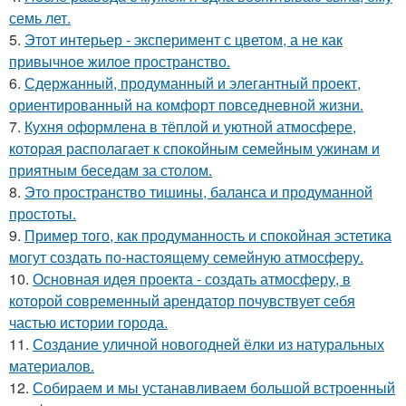
семь лет.
5.
Этот интерьер - эксперимент с цветом, а не как
привычное жилое пространство.
6.
Сдержанный, продуманный и элегантный проект,
ориентированный на комфорт повседневной жизни.
7.
Кухня оформлена в тёплой и уютной атмосфере,
которая располагает к спокойным семейным ужинам и
приятным беседам за столом.
8.
Это пространство тишины, баланса и продуманной
простоты.
9.
Пример того, как продуманность и спокойная эстетика
могут создать по-настоящему семейную атмосферу.
10.
Основная идея проекта - создать атмосферу, в
которой современный арендатор почувствует себя
частью истории города.
11.
Создание уличной новогодней ёлки из натуральных
материалов.
12.
Собираем и мы устанавливаем большой встроенный