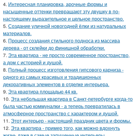
4.
Интересная планировка, арочные формы и
насыщенные оттенки превращают эту двушку в по-
настоящему выразительное и цельное пространство.
5.
Создание уличной новогодней ёлки из натуральных
материалов.
6.
Процесс создания стильного подноса из массива
дерева - от склейки до финишной обработки.
7.
Эта квартира - не просто современное пространство,
а дом с историей и душой.
8.
Полный процесс изготовления гипсового карниза -
одного из самых красивых и традиционных
декоративных элементов в отделке интерьера.
9.
Эта квартира площадью 44 кв.
10.
Эта небольшая квартира в Санкт-петербурге когда-то
была частью коммуналки - а теперь превратилась в
атмосферное пространство с характером и душой.
11.
Этот интерьер - настоящий праздник цвета и формы.
12.
Эта квартира - пример того, как можно вдохнуть
жизнь даже в самые запущенные интерьеры.