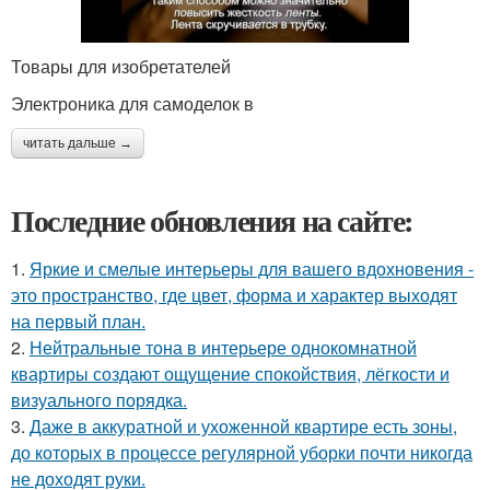
Товары для изобретателей
Электроника для самоделок в
читать дальше →
Последние обновления на сайте:
1.
Яркие и смелые интерьеры для вашего вдохновения -
это пространство, где цвет, форма и характер выходят
на первый план.
2.
Нейтральные тона в интерьере однокомнатной
квартиры создают ощущение спокойствия, лёгкости и
визуального порядка.
3.
Даже в аккуратной и ухоженной квартире есть зоны,
до которых в процессе регулярной уборки почти никогда
не доходят руки.