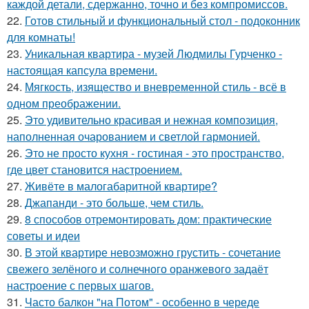
каждой детали, сдержанно, точно и без компромиссов.
22.
Готов стильный и функциональный стол - подоконник
для комнаты!
23.
Уникальная квартира - музей Людмилы Гурченко -
настоящая капсула времени.
24.
Мягкость, изящество и вневременной стиль - всё в
одном преображении.
25.
Это удивительно красивая и нежная композиция,
наполненная очарованием и светлой гармонией.
26.
Это не просто кухня - гостиная - это пространство,
где цвет становится настроением.
27.
Живёте в малогабаритной квартире?
28.
Джапанди - это больше, чем стиль.
29.
8 способов отремонтировать дом: практические
советы и идеи
30.
В этой квартире невозможно грустить - сочетание
свежего зелёного и солнечного оранжевого задаёт
настроение с первых шагов.
31.
Часто балкон "на Потом" - особенно в череде