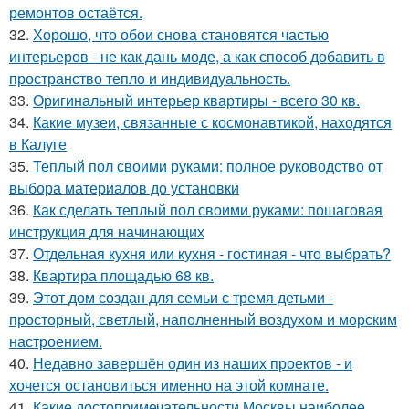
ремонтов остаётся.
32.
Хорошо, что обои снова становятся частью
интерьеров - не как дань моде, а как способ добавить в
пространство тепло и индивидуальность.
33.
Оригинальный интерьер квартиры - всего 30 кв.
34.
Какие музеи, связанные с космонавтикой, находятся
в Калуге
35.
Теплый пол своими руками: полное руководство от
выбора материалов до установки
36.
Как сделать теплый пол своими руками: пошаговая
инструкция для начинающих
37.
Отдельная кухня или кухня - гостиная - что выбрать?
38.
Квартира площадью 68 кв.
39.
Этот дом создан для семьи с тремя детьми -
просторный, светлый, наполненный воздухом и морским
настроением.
40.
Недавно завершён один из наших проектов - и
хочется остановиться именно на этой комнате.
41.
Какие достопримечательности Москвы наиболее