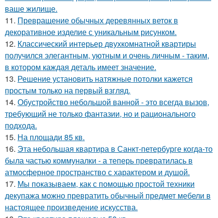
ваше жилище.
11.
Превращение обычных деревянных веток в
декоративное изделие с уникальным рисунком.
12.
Классический интерьер двухкомнатной квартиры
получился элегантным, уютным и очень личным - таким,
в котором каждая деталь имеет значение.
13.
Решение установить натяжные потолки кажется
простым только на первый взгляд.
14.
Обустройство небольшой ванной - это всегда вызов,
требующий не только фантазии, но и рационального
подхода.
15.
На площади 85 кв.
16.
Эта небольшая квартира в Санкт-петербурге когда-то
была частью коммуналки - а теперь превратилась в
атмосферное пространство с характером и душой.
17.
Мы показываем, как с помощью простой техники
декупажа можно превратить обычный предмет мебели в
настоящее произведение искусства.