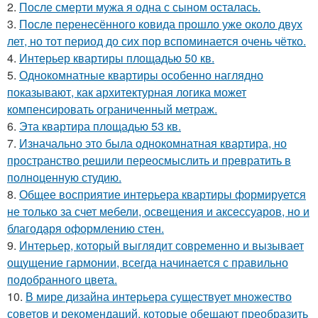
2.
После смерти мужа я одна с сыном осталась.
3.
После перенесённого ковида прошло уже около двух
лет, но тот период до сих пор вспоминается очень чётко.
4.
Интерьер квартиры площадью 50 кв.
5.
Однокомнатные квартиры особенно наглядно
показывают, как архитектурная логика может
компенсировать ограниченный метраж.
6.
Эта квартира площадью 53 кв.
7.
Изначально это была однокомнатная квартира, но
пространство решили переосмыслить и превратить в
полноценную студию.
8.
Общее восприятие интерьера квартиры формируется
не только за счет мебели, освещения и аксессуаров, но и
благодаря оформлению стен.
9.
Интерьер, который выглядит современно и вызывает
ощущение гармонии, всегда начинается с правильно
подобранного цвета.
10.
В мире дизайна интерьера существует множество
советов и рекомендаций, которые обещают преобразить