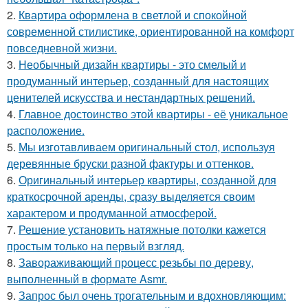
2.
Квартира оформлена в светлой и спокойной
современной стилистике, ориентированной на комфорт
повседневной жизни.
3.
Необычный дизайн квартиры - это смелый и
продуманный интерьер, созданный для настоящих
ценителей искусства и нестандартных решений.
4.
Главное достоинство этой квартиры - её уникальное
расположение.
5.
Мы изготавливаем оригинальный стол, используя
деревянные бруски разной фактуры и оттенков.
6.
Оригинальный интерьер квартиры, созданной для
краткосрочной аренды, сразу выделяется своим
характером и продуманной атмосферой.
7.
Решение установить натяжные потолки кажется
простым только на первый взгляд.
8.
Завораживающий процесс резьбы по дереву,
выполненный в формате Asmr.
9.
Запрос был очень трогательным и вдохновляющим: