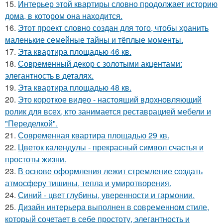
15.
Интерьер этой квартиры словно продолжает историю
дома, в котором она находится.
16.
Этот проект словно создан для того, чтобы хранить
маленькие семейные тайны и тёплые моменты.
17.
Эта квартира площадью 46 кв.
18.
Современный декор с золотыми акцентами:
элегантность в деталях.
19.
Эта квартира площадью 48 кв.
20.
Это короткое видео - настоящий вдохновляющий
ролик для всех, кто занимается реставрацией мебели и
"Переделкой".
21.
Современная квартира площадью 29 кв.
22.
Цветок календулы - прекрасный символ счастья и
простоты жизни.
23.
В основе оформления лежит стремление создать
атмосферу тишины, тепла и умиротворения.
24.
Синий - цвет глубины, уверенности и гармонии.
25.
Дизайн интерьера выполнен в современном стиле,
который сочетает в себе простоту, элегантность и