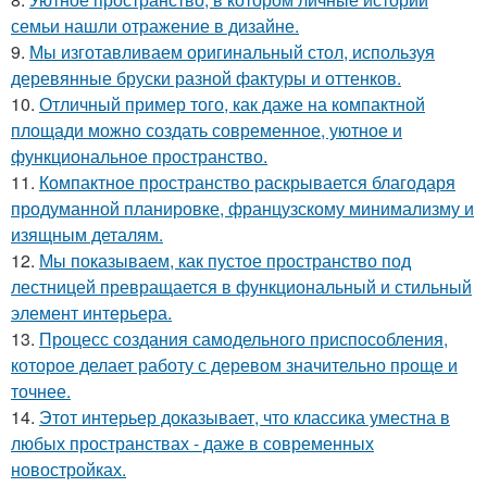
семьи нашли отражение в дизайне.
9.
Мы изготавливаем оригинальный стол, используя
деревянные бруски разной фактуры и оттенков.
10.
Отличный пример того, как даже на компактной
площади можно создать современное, уютное и
функциональное пространство.
11.
Компактное пространство раскрывается благодаря
продуманной планировке, французскому минимализму и
изящным деталям.
12.
Мы показываем, как пустое пространство под
лестницей превращается в функциональный и стильный
элемент интерьера.
13.
Процесс создания самодельного приспособления,
которое делает работу с деревом значительно проще и
точнее.
14.
Этот интерьер доказывает, что классика уместна в
любых пространствах - даже в современных
новостройках.