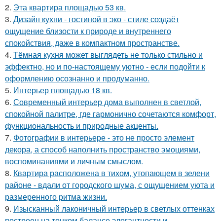
2.
Эта квартира площадью 53 кв.
3.
Дизайн кухни - гостиной в эко - стиле создаёт
ощущение близости к природе и внутреннего
спокойствия, даже в компактном пространстве.
4.
Тёмная кухня может выглядеть не только стильно и
эффектно, но и по-настоящему уютно - если подойти к
оформлению осознанно и продуманно.
5.
Интерьер площадью 18 кв.
6.
Современный интерьер дома выполнен в светлой,
спокойной палитре, где гармонично сочетаются комфорт,
функциональность и природные акценты.
7.
Фотографии в интерьере - это не просто элемент
декора, а способ наполнить пространство эмоциями,
воспоминаниями и личным смыслом.
8.
Квартира расположена в тихом, утопающем в зелени
районе - вдали от городского шума, с ощущением уюта и
размеренного ритма жизни.
9.
Изысканный лаконичный интерьер в светлых оттенках
построен на тонком балансе элегантности и