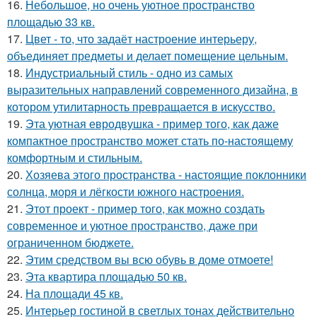
16.
Небольшое, но очень уютное пространство
площадью 33 кв.
17.
Цвет - то, что задаёт настроение интерьеру,
объединяет предметы и делает помещение цельным.
18.
Индустриальный стиль - одно из самых
выразительных направлений современного дизайна, в
котором утилитарность превращается в искусство.
19.
Эта уютная евродвушка - пример того, как даже
компактное пространство может стать по-настоящему
комфортным и стильным.
20.
Хозяева этого пространства - настоящие поклонники
солнца, моря и лёгкости южного настроения.
21.
Этот проект - пример того, как можно создать
современное и уютное пространство, даже при
ограниченном бюджете.
22.
Этим средством вы всю обувь в доме отмоете!
23.
Эта квартира площадью 50 кв.
24.
На площади 45 кв.
25.
Интерьер гостиной в светлых тонах действительно