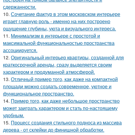
сдержанности.
10.
Сочетание фактур в этом московском интерьере
играет главную роль - именно на них построено
ощущение глубины, уюта и визуального интереса.
11.
Минимализм в интерьере с простотой и
максимальной функциональностью пространства
ассоциируется.
12.
Оригинальный интерьер квартиры, созданной для
краткосрочной аренды, сразу выделяется своим
характером и продуманной атмосферой.
13.
Отличный пример того, как даже на компактной
площади можно создать современное, уютное и
функциональное пространство.
14.
Пример того, как даже небольшое пространство
может заиграть характером и стать по-настоящему
удобным.
15.
Процесс создания стильного подноса из массива
дерева - от склейки до финишной обработки.