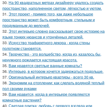
30.
На 90 квадратных метрах дизайнеру удалось создать
пространство, наполненное светом, лёгкостью и уютом.
31.
Этот проект - пример того, как даже небольшое
пространство может быть комфортным, стильным и
продуманным до мелочей.
32.
Этот интерьер словно рассказывает свою историю на
языке тонких нюансов и утончённых деталей.
33.
Искусство трафаретного декора - когда стены
полотном становятся.
34.
Творчество - это волшебство, когда из, казалось бы,
ненужного рождается настоящая красота.
35.
Вам нравятся светлые ванные комнаты?
36.
Интерьер, в котором хочется задержаться подольше.
37.
Оригинальный интерьер квартиры - всего 30 кв.
38.
Экономим на отоплении: как сделать водяной теплый
пол своими руками
39.
Вам нравится, когда в интерьере появляются
комнатные растения?
40.
Светлая плитка: любовь с первого взгляда или