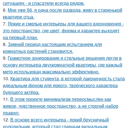
ситуациях - и спасатели всегда рядом.
6.
Мне уже 56, я одна после развода, живу в старенькой
квартире отца.
7.
Яркие и смелые интерьеры для вашего вдохновения -
это пространство, где цвет, форма и характер выходят
на первый план.
8.
Зимний период настоящим испытанием для
комнатных растений становится.
9.
Грамотное зонирование и стильные решения легли в
основу интерьера двухкомнатной квартиры, где каждый
метр использован максимально эффективно.
10.
Квартира для студента, в которой лаконичность стала
идеальным фоном для яркого, творческого характера
будущего актёра.
11.
В этом проекте минимализм переосмыслен как
живое, чувственное пространство, а не строгий набор
правил.
12.
В основе всего интерьера - яркий брусничный
холодильник, который стал главным визуальным