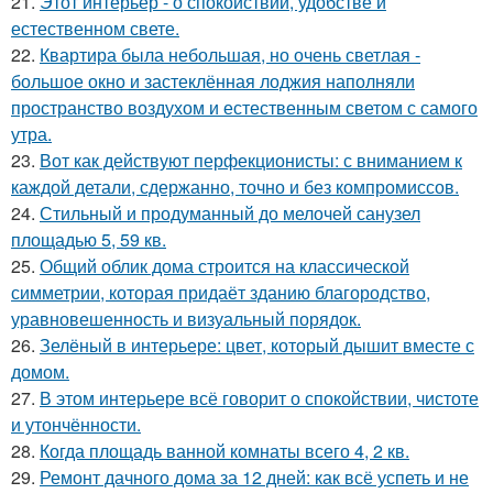
21.
Этот интерьер - о спокойствии, удобстве и
естественном свете.
22.
Квартира была небольшая, но очень светлая -
большое окно и застеклённая лоджия наполняли
пространство воздухом и естественным светом с самого
утра.
23.
Вот как действуют перфекционисты: с вниманием к
каждой детали, сдержанно, точно и без компромиссов.
24.
Стильный и продуманный до мелочей санузел
площадью 5, 59 кв.
25.
Общий облик дома строится на классической
симметрии, которая придаёт зданию благородство,
уравновешенность и визуальный порядок.
26.
Зелёный в интерьере: цвет, который дышит вместе с
домом.
27.
В этом интерьере всё говорит о спокойствии, чистоте
и утончённости.
28.
Когда площадь ванной комнаты всего 4, 2 кв.
29.
Ремонт дачного дома за 12 дней: как всё успеть и не