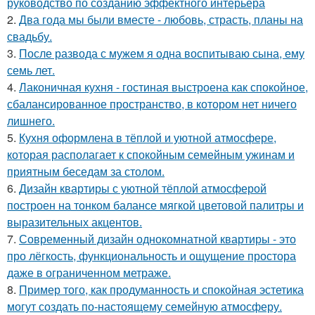
руководство по созданию эффектного интерьера
2.
Два года мы были вместе - любовь, страсть, планы на
свадьбу.
3.
После развода с мужем я одна воспитываю сына, ему
семь лет.
4.
Лаконичная кухня - гостиная выстроена как спокойное,
сбалансированное пространство, в котором нет ничего
лишнего.
5.
Кухня оформлена в тёплой и уютной атмосфере,
которая располагает к спокойным семейным ужинам и
приятным беседам за столом.
6.
Дизайн квартиры с уютной тёплой атмосферой
построен на тонком балансе мягкой цветовой палитры и
выразительных акцентов.
7.
Современный дизайн однокомнатной квартиры - это
про лёгкость, функциональность и ощущение простора
даже в ограниченном метраже.
8.
Пример того, как продуманность и спокойная эстетика
могут создать по-настоящему семейную атмосферу.