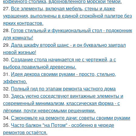
кофейного столика, вдохновлённого морской темой.
27.
Все элементы, включая мебель, стены и даже
украшения, выполнены в единой спокойной палитре без
ярких контрастов.
28.
Готов стильный и функциональный стол - подоконник
для комнаты!
29.
Дала шкафу второй шанс - и он буквально заиграл
новой жизнью!
30.
Создание стола начинается не с чертежей, а с
выбора правильной древесины.
31.
Идея декора своими руками - просто, стильно,
эффектно.
32.
Полный гид по этапам ремонта частного дома
33.
Здесь уютно соседствуют винтажные элементы и
современный минимализм, классическая форма - с
лёгкими, почти невесомыми решениями.
34.
Сэкономьте на ремонте дачи: советы своими руками
35.
Часто балкон "на Потом" - особенно в череде
ремонтов остаётся.