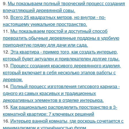
9.
Мы показываем полный творческий процесс создания
впечатляющей деревянной совы.
10.
Всего 25 квадратных метров, но внутри - по-
настоящему уникальное пространство.
11.
Мы показываем простой и доступный способ
превратить обычные деревянные поддоны в удобную
приподнятую грядку для дачи или сада.
12.
Эта квартира - пример того, как создать интерьер,
который будет актуален и привлекателен долгие годы.
13.
Процесс создания красивого деревянного изделия,
который включает в себя несколько этапов работы с
деревом.
14.
Полный процесс изготовления гипсового карниза -
одного из самых красивых и традиционных
декоративных элементов в отделке интерьера.
15.
Как рационально распределить пространство в 3-
комнатной квартире: 7 ключевых решений
16.
Интерьер ванной комнаты, где роскошь сочетается с
минимализмом и утончённостью форм.