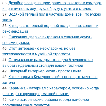
36.
Дизайнер создала пространство, в котором комфорт
и практичность идут рука об руку с уютом и стилем.
37.
Водяной теплый пол в частном доме: всё, что нужно
знать
38.
Как сделать теплый водяной пол дешево: советы и
рекомендации
39.
Сказочная дверь с витражом в спальню дочки -
своими руками.
40.
Этот интерьер - о неоклассике, но без
тяжеловесности и музейной строгости.
41.
Оптимальные размеры стола для 8 человек: как
выбрать идеальный стол для вашей гостиной
42.
Шикарный интерьер кухни - просто мечта!
43.
Какие парки в Кемерово любят посещать местные
жители
44.
Керамика - материал с характером, особенно когда
речь идёт о крупноформатной плитке.
45.
Какие исторические районы города наиболее
популярны среди туристов