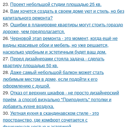
23.
Проект небольшой студии площадью 25 кв.
24.
Вам хочется создать в своем доме уют и стиль, но без
капитального ремонта?
25.
Ошибки в планировке квартиры могут стоить гораздо
дороже, чем предполагается.
26.
Черновой этап ремонта - это момент, когда ещё не
видны красивые обои и мебель, но уже решается,
насколько удобным и эстетичным будет ваш дом.
27.
Перед дизайнерами стояла задача - сделать
квартиру площадью 50 кв.
28.
Даже самый небольшой балкон может стать
любимым местом в доме, если подойти к его
оформлению с душой.
29.
Отказ от верхних шкафов - не просто дизайнерский
приём, а способ визуально "Приподнять" потолки и
добавить кухне воздуха.
30.
Уютная кухня в скандинавском стиле - это
пространство, где комфорт сочетается с
функциональностью и эстетикой.