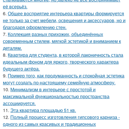
её всерьёз.
6.
Общее восприятие интерьера квартиры формируется
не только за счет мебели, освещения и аксессуаров, но и
благодаря оформлению стен.
7.
Коллекция разных прихожих, объединённых
современным стилем, мягкой эстетикой и вниманием к
деталям.
8.
Квартира для студента, в которой лаконичность стала
идеальным фоном для яркого, творческого характера
будущего актёра.
9.
Пример того, как продуманность и спокойная эстетика
могут создать по-настоящему семейную атмосферу.
10.
Минимализм в интерьере с простотой и
максимальной функциональностью пространства
ассоциируется.
11.
Эта квартира площадью 51 кв.
12.
Полный процесс изготовления гипсового карниза -
одного из самых красивых и традиционных