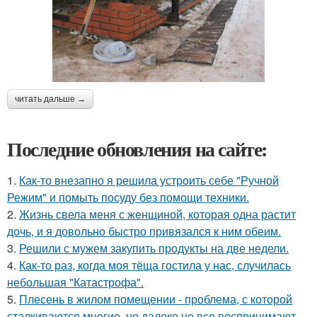
читать дальше →
Последние обновления на сайте:
1.
Как-то внезапно я решила устроить себе "Ручной
Режим" и помыть посуду без помощи техники.
2.
Жизнь свела меня с женщиной, которая одна растит
дочь, и я довольно быстро привязался к ним обеим.
3.
Решили с мужем закупить продукты на две недели.
4.
Как-то раз, когда моя тёща гостила у нас, случилась
небольшая "Катастрофа".
5.
Плесень в жилом помещении - проблема, с которой
сталкиваются многие, но далеко не все воспринимают