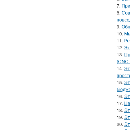
7.
При
8.
Сов
повсе
9.
Обн
10.
Мы
11.
Ре
12.
Эт
13.
Пр
(CNC.
14.
Эт
прост
15.
Эт
бюдже
16.
Эт
17.
Цв
18.
Эт
19.
Эт
20.
Эт