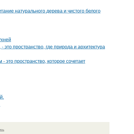
етание натурального дерева и чистого белого
ухней
 это пространство, где природа и архитектура
- это пространство, которое сочетает
й.
ы
язь