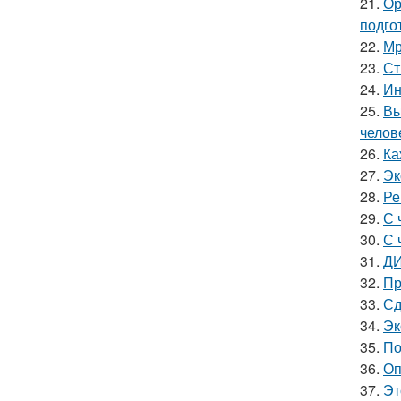
21.
Ор
подго
22.
Мр
23.
Ст
24.
Ин
25.
Вы
челов
26.
Ка
27.
Эк
28.
Ре
29.
С 
30.
С 
31.
ДИ
32.
Пр
33.
Сд
34.
Эк
35.
По
36.
Оп
37.
Эт