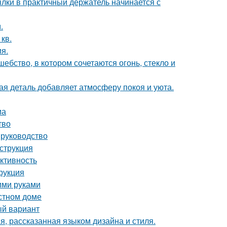
ки в практичный держатель начинается с
.
кв.
я.
бство, в котором сочетаются огонь, стекло и
ая деталь добавляет атмосферу покоя и уюта.
ма
тво
 руководство
струкция
ктивность
рукция
ими руками
астном доме
ый вариант
я, рассказанная языком дизайна и стиля.