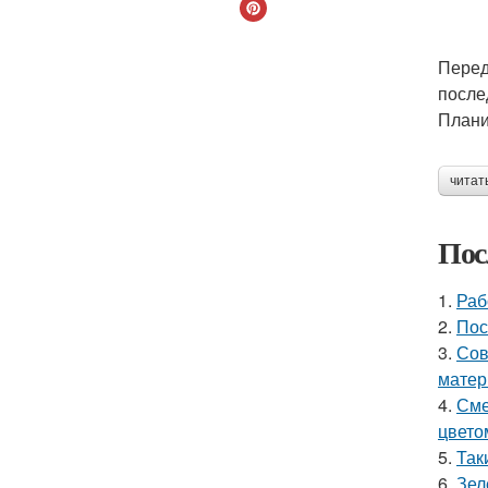
Перед
после
Плани
читат
Пос
1.
Раб
2.
Пос
3.
Сов
матер
4.
Сме
цвето
5.
Так
6.
Зел