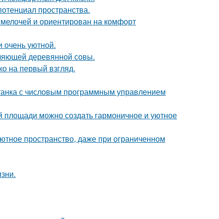
потенциал пространства.
 мелочей и ориентирован на комфорт
и очень уютной.
ляющей деревянной совы.
о на первый взгляд.
станка с числовым программным управлением
ой площади можно создать гармоничное и уютное
 уютное пространство, даже при ограниченном
зни.