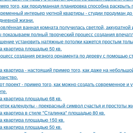
мер того, как продуманная планировка способна раскрыть 
ременный интерьер уютной квартиры - студии продуман до
дневной жизни.
овлённая ванная комната получилась светлой, аккуратной 
 показываем полный творческий процесс создания впечат
шение установить натяжные потолки кажется простым тольк
а квартира площадью 50 кв.
оцесс создания резного орнамента по дереву с помощью 
а квартира - настоящий пример того, как даже на небольш
ранство.
от проект - пример того, как можно создать современное и
те.
а квартира площадью 68 кв.
еток календулы - прекрасный символ счастья и простоты жи
а квартира в стиле "Сталинка" площадью 80 кв.
а квартира площадью 150 кв.
а квартира площадью 50 кв.