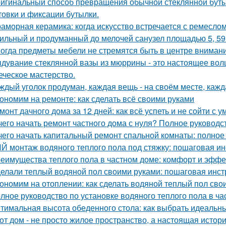
игинальный способ превращения обычной стеклянной бутыл
товки и фиксации бутылки.
аморная керамика: когда искусство встречается с ремеслом
ильный и продуманный до мелочей санузел площадью 5, 59 
огда предметы мебели не стремятся быть в центре внимани
дувание стеклянной вазы из мюррины - это настоящее волше
еческое мастерство.
ждый уголок продуман, каждая вещь - на своём месте, кажд
ономим на ремонте: как сделать всё своими руками
монт дачного дома за 12 дней: как всё успеть и не сойти с у
чего начать ремонт частного дома с нуля? Полное руководс
чего начать капитальный ремонт спальной комнаты: полное
Й монтаж водяного теплого пола под стяжку: пошаговая ин
еимущества теплого пола в частном доме: комфорт и эффе
елали теплый водяной пол своими руками: пошаговая инст
ономим на отоплении: как сделать водяной теплый пол сво
лное руководство по установке водяного теплого пола в ч
тимальная высота обеденного стола: как выбрать идеальн
от дом - не просто жилое пространство, а настоящая истори