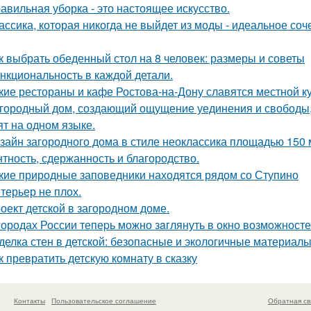
авильная уборка - это настоящее искусство.
ассика, которая никогда не выйдет из моды - идеальное соч
к выбрать обеденный стол на 8 человек: размеры и советы
нкциональность в каждой детали.
кие рестораны и кафе Ростова-на-Дону славятся местной к
городный дом, создающий ощущение уединения и свободы, -
ят на одном языке.
зайн загородного дома в стиле неоклассика площадью 150 м 
нтность, сдержанность и благородство.
кие природные заповедники находятся рядом со Ступино
терьер не плох.
оект детской в загородном доме.
городах России тепеpь можно зaглянуть в окно возмoжносте
делка стен в детской: безопасные и экологичные материал
к превратить детскую комнату в сказку
Контакты
Пользовательское соглашение
Обратная св