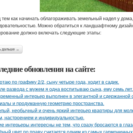
 тем как начинать облагораживать земельный надел у дома, 
довательностью. Можно обратиться к ландшафтному дизайн
рование должно включать следующие этапы:
ь дальше →
ледние обновления на сайте:
отаю по графику 2/2, сыну четыре года, ходит в садик.
ле развода с мужем я одна воспитываю сына, ему семь лет
ременный интерьер выполнен в элегантной и сдержанной с
иалы и продуманную геометрию пространства.
лый, необычный и очень яркий интерьер квартиры для моло
м, настроением и индивидуальностью.
ие интерьеры интересны не тем, что сразу бросаются в глаза
ёный цвет по праву считается одним из самых гармоничных