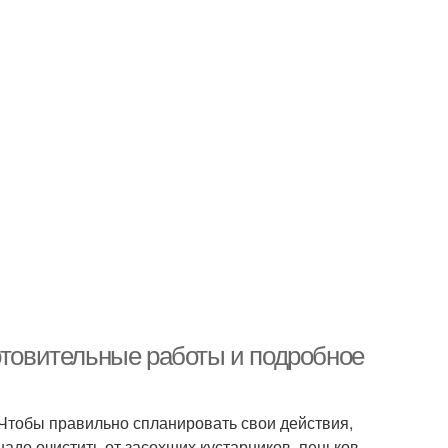
отовительные работы и подробное
 Чтобы правильно спланировать свои действия,
адо очистить от засохших кустарников, пеньков,