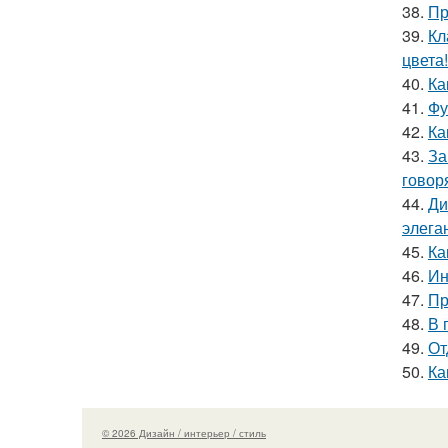
38.
Пр
39.
Кл
цвета!
40.
Ка
41.
Фу
42.
Ка
43.
За
говор
44.
Ди
элега
45.
Ка
46.
Ин
47.
Пр
48.
В 
49.
От
50.
Ка
© 2026 Дизайн / интерьер / стиль