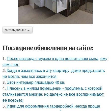
читать дальше →
Последние обновления на сайте:
1.
После развода с мужем я одна воспитываю сына, ему
семь лет.
2.
Когда я заселялась в эту квартиру, даже представить
не могла, чем всё закончится.
3.
Этот интерьер площадью 40 кв.
4.
Плесень в жилом помещении - проблема, с которой
сталкиваются многие, но далеко не все воспринимают
её всерьёз.
5.
Идеи для оформления гардеробной иногда проще