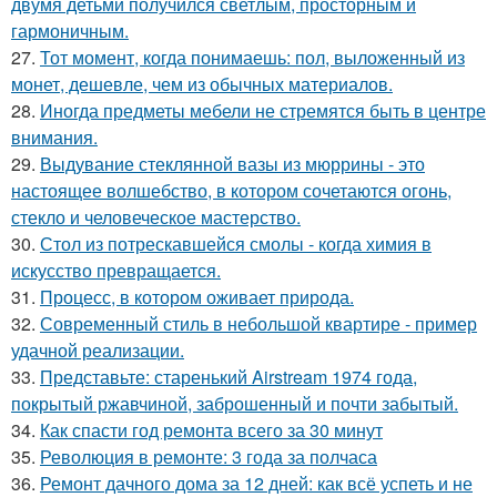
двумя детьми получился светлым, просторным и
гармоничным.
27.
Тот момент, когда понимаешь: пол, выложенный из
монет, дешевле, чем из обычных материалов.
28.
Иногда предметы мебели не стремятся быть в центре
внимания.
29.
Выдувание стеклянной вазы из мюррины - это
настоящее волшебство, в котором сочетаются огонь,
стекло и человеческое мастерство.
30.
Стол из потрескавшейся смолы - когда химия в
искусство превращается.
31.
Процесс, в котором оживает природа.
32.
Современный стиль в небольшой квартире - пример
удачной реализации.
33.
Представьте: старенький Airstream 1974 года,
покрытый ржавчиной, заброшенный и почти забытый.
34.
Как спасти год ремонта всего за 30 минут
35.
Революция в ремонте: 3 года за полчаса
36.
Ремонт дачного дома за 12 дней: как всё успеть и не