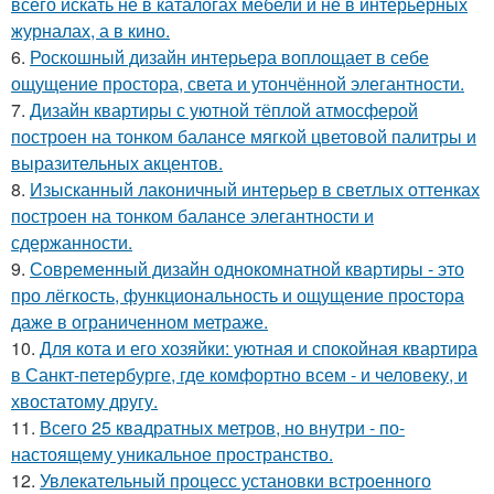
всего искать не в каталогах мебели и не в интерьерных
журналах, а в кино.
6.
Роскошный дизайн интерьера воплощает в себе
ощущение простора, света и утончённой элегантности.
7.
Дизайн квартиры с уютной тёплой атмосферой
построен на тонком балансе мягкой цветовой палитры и
выразительных акцентов.
8.
Изысканный лаконичный интерьер в светлых оттенках
построен на тонком балансе элегантности и
сдержанности.
9.
Современный дизайн однокомнатной квартиры - это
про лёгкость, функциональность и ощущение простора
даже в ограниченном метраже.
10.
Для кота и его хозяйки: уютная и спокойная квартира
в Санкт-петербурге, где комфортно всем - и человеку, и
хвостатому другу.
11.
Всего 25 квадратных метров, но внутри - по-
настоящему уникальное пространство.
12.
Увлекательный процесс установки встроенного