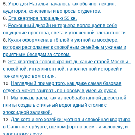
5.
Утро для Натальи началось как обычно: лекция,
аудитория, конспекты и вопросы студентов.
6.
Эта квартира площадью 53 кв.
7.
Роскошный дизайн интерьера воплощает в себе
ощущение простора, света и утончённой элегантности.
8.
Кухня оформлена в тёплой и уютной атмосфере,
которая располагает к спокойным семейным ужинам и
приятным беседам за столом.
9.
Эта квартира словно хранит дыхание старой Москвы -
спокойной, интеллигентной, наполненной историей и
тонким чувством стиля.
10.
Наглядный пример того, как даже самая базовая
отделка может заиграть по-новому в умелых руках.
11.
Мы показываем, как из необработанной древесной
плиты создать стильный водопадный столик с
эпоксидной заливкой.
12.
Для кота и его хозяйки: уютная и спокойная квартира
в Санкт-петербурге, где комфортно всем - и человеку, и
хвостатому другу.