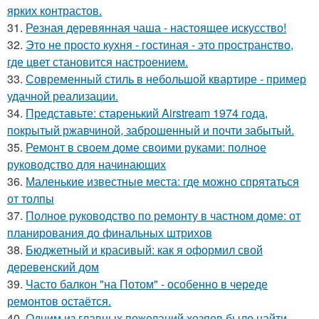
ярких контрастов.
31.
Резная деревянная чаша - настоящее искусство!
32.
Это не просто кухня - гостиная - это пространство,
где цвет становится настроением.
33.
Современный стиль в небольшой квартире - пример
удачной реализации.
34.
Представьте: старенький Airstream 1974 года,
покрытый ржавчиной, заброшенный и почти забытый.
35.
Ремонт в своем доме своими руками: полное
руководство для начинающих
36.
Маленькие известные места: где можно спрятаться
от толпы
37.
Полное руководство по ремонту в частном доме: от
планирования до финальных штрихов
38.
Бюджетный и красивый: как я оформил свой
деревенский дом
39.
Часто балкон "на Потом" - особенно в череде
ремонтов остаётся.
40.
Одним из главных пожеланий хозяев было найти