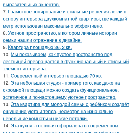
выразительных акцентов.
7.
Грамотное зонирование и стильные решения легли в
основу интерьера двухкомнатной квартиры, где каждый
метр использован максимально эффективно.
8.
Уютное пространство, в котором личные истории
семьи нашли отражение в дизайне.
9.
Квартира площадью 36, 2 кв.
10.
Мы показываем, как пустое пространство под
лестницей превращается в функциональный и стильный
элемент интерьера.
11.
Современный интерьер площадью 70 кв.
12.
Эта небольшая студия - пример того, как даже на
скромной площади можно создать функциональное,
эстетичное и по-настоящему уютное пространство.
13.
Эта квартира для молодой семьи с ребёнком создаёт
ощущение уюта и тепла, несмотря на изначально
небольшие комнаты и низкие потолки.
14.
Эта кухня - гостиная оформлена в современном
стиле, где каждая деталь продумана для комфорта и