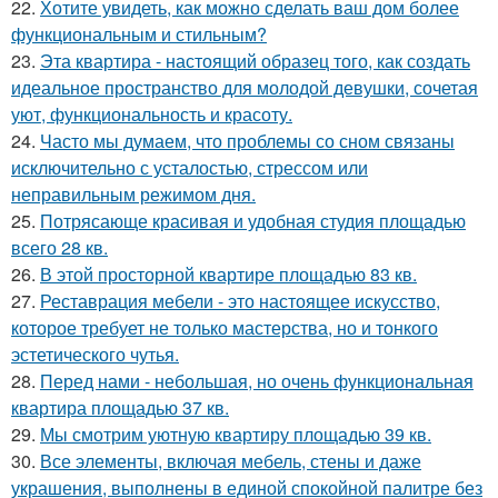
22.
Хотите увидеть, как можно сделать ваш дом более
функциональным и стильным?
23.
Эта квартира - настоящий образец того, как создать
идеальное пространство для молодой девушки, сочетая
уют, функциональность и красоту.
24.
Часто мы думаем, что проблемы со сном связаны
исключительно с усталостью, стрессом или
неправильным режимом дня.
25.
Потрясающе красивая и удобная студия площадью
всего 28 кв.
26.
В этой просторной квартире площадью 83 кв.
27.
Реставрация мебели - это настоящее искусство,
которое требует не только мастерства, но и тонкого
эстетического чутья.
28.
Перед нами - небольшая, но очень функциональная
квартира площадью 37 кв.
29.
Мы смотрим уютную квартиру площадью 39 кв.
30.
Все элементы, включая мебель, стены и даже
украшения, выполнены в единой спокойной палитре без