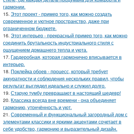
гармонии.
15.
Этот проект - пример того, как можно создать
современное и уютное пространство, даже при
ограниченном бюджете.
16.
Этот интерьер - прекрасный пример того, как можно
соединить брутальность индустриального стиля с
ощущением домашнего тепла и уюта.
17.
Гардеробная, которая гармонично вписывается в
интерьер.
18.
Поклейка обоев - процесс, который требует
аккуратности и соблюдения нескольких правил, чтобы
результат выглядел идеально и служил долго.
19.
Старую тумбу превращают в настоящий шедевр!
20.
Классика всегда вне времени - она объединяет
гармонию, утончённость и уют.
21.
Современный и функциональный загородный дом с
элементами классики и яркими акцентами сочетает в
себе удобство, гармонию и выразительный дизайн.