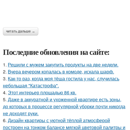
читать дальше →
Последние обновления на сайте:
1.
Решили с мужем закупить продукты на две недели.
2.
Вчера вечером копалась в комоде, искала шарф.
3.
Как-то раз, когда моя тёща гостила у нас, случилась
небольшая "Катастрофа".
4.
Этот интерьер площадью 86 кв.
5.
Даже в аккуратной и ухоженной квартире есть зоны,
до которых в процессе регулярной уборки почти никогда
не доходят руки.
6.
Дизайн квартиры с уютной тёплой атмосферой
построен на тонком балансе мягкой цветовой палитры и