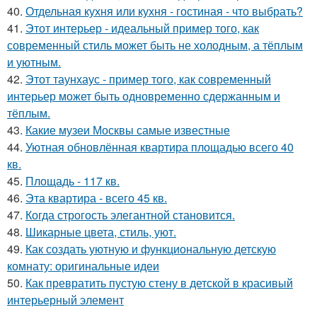
40.
Отдельная кухня или кухня - гостиная - что выбрать?
41.
Этот интерьер - идеальный пример того, как
современный стиль может быть не холодным, а тёплым
и уютным.
42.
Этот таунхаус - пример того, как современный
интерьер может быть одновременно сдержанным и
тёплым.
43.
Какие музеи Москвы самые известные
44.
Уютная обновлённая квартира площадью всего 40
кв.
45.
Площадь - 117 кв.
46.
Эта квартира - всего 45 кв.
47.
Когда строгость элегантной становится.
48.
Шикарные цвета, стиль, уют.
49.
Как создать уютную и функциональную детскую
комнату: оригинальные идеи
50.
Как превратить пустую стену в детской в красивый
интерьерный элемент