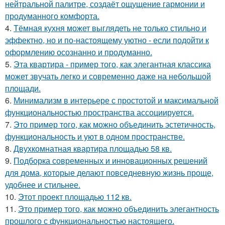
нейтральной палитре, создаёт ощущение гармонии и
продуманного комфорта.
4.
Тёмная кухня может выглядеть не только стильно и
эффектно, но и по-настоящему уютно - если подойти к
оформлению осознанно и продуманно.
5.
Эта квартира - пример того, как элегантная классика
может звучать легко и современно даже на небольшой
площади.
6.
Минимализм в интерьере с простотой и максимальной
функциональностью пространства ассоциируется.
7.
Это пример того, как можно объединить эстетичность,
функциональность и уют в одном пространстве.
8.
Двухкомнатная квартира площадью 58 кв.
9.
Подборка современных и инновационных решений
для дома, которые делают повседневную жизнь проще,
удобнее и стильнее.
10.
Этот проект площадью 112 кв.
11.
Это пример того, как можно объединить элегантность
прошлого с функциональностью настоящего.