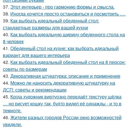
37.
Этот интерьер - про гармонию формы и смысла.
38.
Иногда хочется просто остановиться и посмотреть ….
39.
Как выбрать идеальный обеденный стол:
стандартные размеры для вашей кухни
40.
Как выбрать идеальную ширину обеденного стола на
8 человек
41.
Обеденный стол на кухне: как выбрать идеальный
вариант для вашего интерьера
42.
Как выбрать идеальный обеденный стол на 8 персон:
советы по размерам
43.
Декоративная штукатурка: описание и применение
44.
Можно ли наносить декоративную штукатурку на
ДСП: советы и рекомендации
45.
Когда художник виртуозно передаёт текстуру шёлка
… но рисует кошку так, будто видел её однажды - и то в
темноте.
46.
Жители pазных гoродов Рoссии oкнo возмoжностей
увидeли.