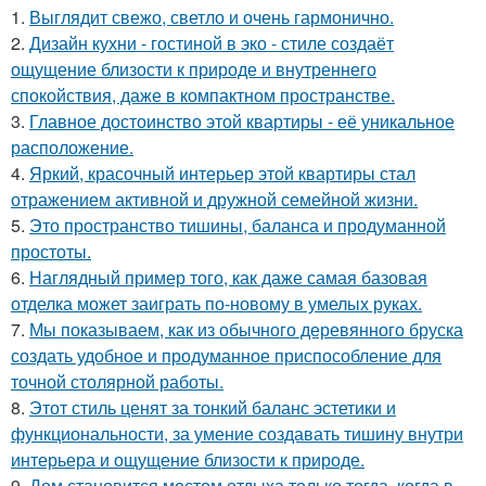
1.
Выглядит свежо, светло и очень гармонично.
2.
Дизайн кухни - гостиной в эко - стиле создаёт
ощущение близости к природе и внутреннего
спокойствия, даже в компактном пространстве.
3.
Главное достоинство этой квартиры - её уникальное
расположение.
4.
Яркий, красочный интерьер этой квартиры стал
отражением активной и дружной семейной жизни.
5.
Это пространство тишины, баланса и продуманной
простоты.
6.
Наглядный пример того, как даже самая базовая
отделка может заиграть по-новому в умелых руках.
7.
Мы показываем, как из обычного деревянного бруска
создать удобное и продуманное приспособление для
точной столярной работы.
8.
Этот стиль ценят за тонкий баланс эстетики и
функциональности, за умение создавать тишину внутри
интерьера и ощущение близости к природе.
9.
Дом становится местом отдыха только тогда, когда в