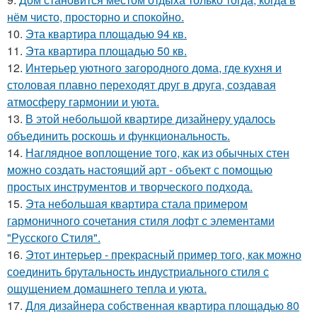
нём чисто, просторно и спокойно.
10.
Эта квартира площадью 94 кв.
11.
Эта квартира площадью 50 кв.
12.
Интерьер уютного загородного дома, где кухня и
столовая плавно переходят друг в друга, создавая
атмосферу гармонии и уюта.
13.
В этой небольшой квартире дизайнеру удалось
объединить роскошь и функциональность.
14.
Наглядное воплощение того, как из обычных стен
можно создать настоящий арт - объект с помощью
простых инструментов и творческого подхода.
15.
Эта небольшая квартира стала примером
гармоничного сочетания стиля лофт с элементами
"Русского Стиля".
16.
Этот интерьер - прекрасный пример того, как можно
соединить брутальность индустриального стиля с
ощущением домашнего тепла и уюта.
17.
Для дизайнера собственная квартира площадью 80