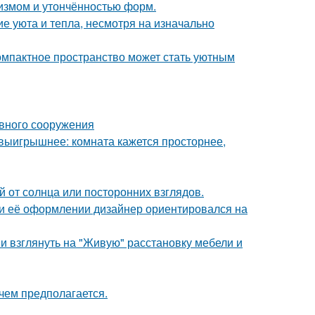
лизмом и утончённостью форм.
е уюта и тепла, несмотря на изначально
компактное пространство может стать уютным
ивного сооружения
 выигрышнее: комната кажется просторнее,
 от солнца или посторонних взглядов.
ри её оформлении дизайнер ориентировался на
ми взглянуть на "Живую" расстановку мебели и
чем предполагается.