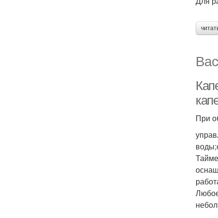
Для р
читат
Вас
Кап
кап
При о
управ
воды;
Тайме
оснащ
работ
Любое
небол