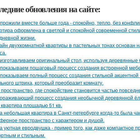
ледние обновления на сайте:
прожили вместе больше года - спокойно, тепло, без конфли
ртира оформлена в светлой и спокойной современной стил
дневной жизни.
айн двухкомнатной квартиры в пастельных тонах основан н
са.
изготавливаем оригинальный стол, используя деревянные б
показываем пошаговый процесс создания встроенной мебе
показываем полный процесс создания стильной акцентной с
ьного штриха, который преобразит комнату.
 пространство, где спокойствие становится частью повседн
ораживающий процесс создания необычной деревянной ёлки
 квартира площадью 51 кв.
а небольшая квартира в Санкт-петербурге когда-то была ча
ферное пространство с характером и душой.
а уютная евродвушка - пример того, как даже компактное п
ртным и стильным.