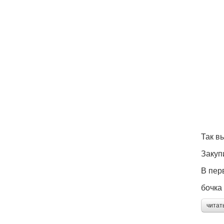
Так в
Закуп
В пер
бочка 
читат