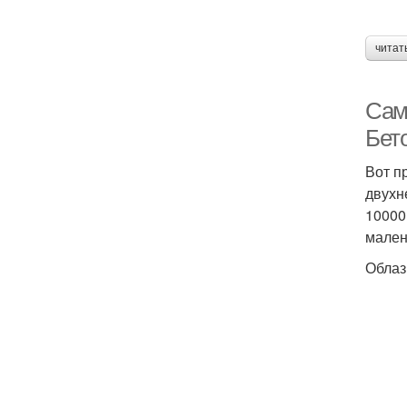
читат
Сам
Бет
Вот п
двухн
10000
мален
Облаз