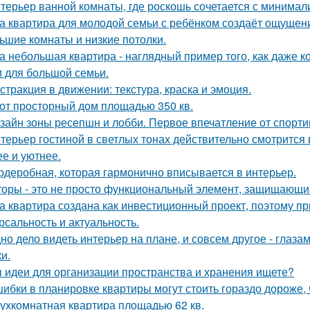
терьер ванной комнаты, где роскошь сочетается с минима
а квартира для молодой семьи с ребёнком создаёт ощущени
ьшие комнаты и низкие потолки.
а небольшая квартира - наглядный пример того, как даже 
 для большой семьи.
стракция в движении: текстура, краска и эмоция.
от просторный дом площадью 350 кв.
зайн зоны ресепшн и лобби. Первое впечатление от спорт
терьер гостиной в светлых тонах действительно смотрится
ее и уютнее.
рдеробная, которая гармонично вписывается в интерьер.
оры - это не просто функциональный элемент, защищающий
а квартира создана как инвестиционный проект, поэтому п
рсальность и актуальность.
но дело видеть интерьер на плане, и совсем другое - глаза
и.
 идеи для организации пространства и хранения ищете?
ибки в планировке квартиры могут стоить гораздо дороже, 
ухкомнатная квартира площадью 62 кв.