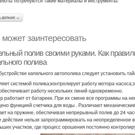
аботы потребуются такие материалы и инструменты:
ь дальше →
 может заинтересовать
ельный полив своими руками. Как прави
ельного полива
бустройстве капельного автополива следует установить та
ляет системой полива;контролирует работу мотора насоса;з
обеспечивает работу нескольких линий одновременно.
р работает от батареек. При их смене все программы на не
ено функцией счетчика для воды . Различают механически
ает на пружине, обеспечивая непрерывный полив до 24 час
 действие нельзя запрограммировать на неопределенное в
ьших участков, где процесс орошения постоянно контролир