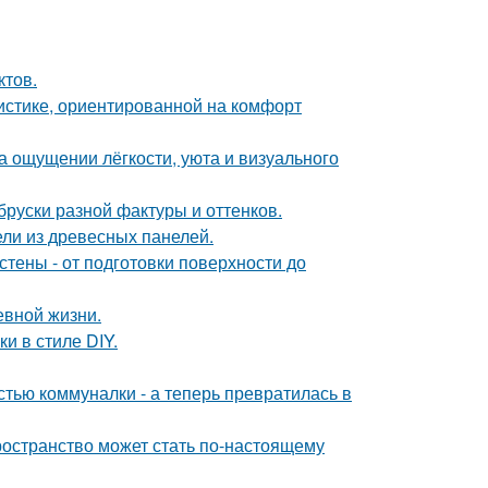
ктов.
истике, ориентированной на комфорт
а ощущении лёгкости, уюта и визуального
руски разной фактуры и оттенков.
ли из древесных панелей.
тены - от подготовки поверхности до
евной жизни.
 в стиле DIY.
стью коммуналки - а теперь превратилась в
ространство может стать по-настоящему