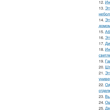
12.
Ин
13.
Эт
небол
14.
Эт
домом
15.
Аб
16.
Эт
17.
Ди
18.
Ин
светл
19.
Га
20.
Шт
21.
Эт
униве
22.
Од
отделк
23.
Вы
24.
Ош
25.
Дв