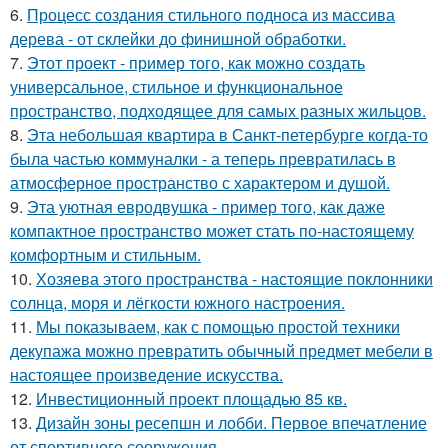
6.
Процесс создания стильного подноса из массива
дерева - от склейки до финишной обработки.
7.
Этот проект - пример того, как можно создать
универсальное, стильное и функциональное
пространство, подходящее для самых разных жильцов.
8.
Эта небольшая квартира в Санкт-петербурге когда-то
была частью коммуналки - а теперь превратилась в
атмосферное пространство с характером и душой.
9.
Эта уютная евродвушка - пример того, как даже
компактное пространство может стать по-настоящему
комфортным и стильным.
10.
Хозяева этого пространства - настоящие поклонники
солнца, моря и лёгкости южного настроения.
11.
Мы показываем, как с помощью простой техники
декупажа можно превратить обычный предмет мебели в
настоящее произведение искусства.
12.
Инвестиционный проект площадью 85 кв.
13.
Дизайн зоны ресепшн и лобби. Первое впечатление
от спортивного сооружения