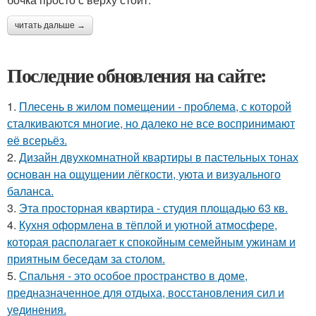
читать дальше →
Последние обновления на сайте:
1.
Плесень в жилом помещении - проблема, с которой
сталкиваются многие, но далеко не все воспринимают
её всерьёз.
2.
Дизайн двухкомнатной квартиры в пастельных тонах
основан на ощущении лёгкости, уюта и визуального
баланса.
3.
Эта просторная квартира - студия площадью 63 кв.
4.
Кухня оформлена в тёплой и уютной атмосфере,
которая располагает к спокойным семейным ужинам и
приятным беседам за столом.
5.
Спальня - это особое пространство в доме,
предназначенное для отдыха, восстановления сил и
уединения.