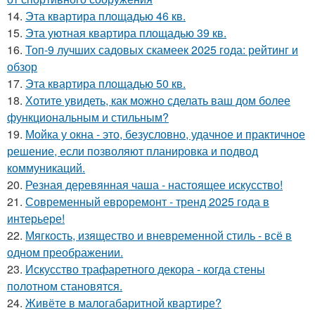
14.
Эта квартира площадью 46 кв.
15.
Эта уютная квартира площадью 39 кв.
16.
Топ-9 лучших садовых скамеек 2025 года: рейтинг и
обзор
17.
Эта квартира площадью 50 кв.
18.
Хотите увидеть, как можно сделать ваш дом более
функциональным и стильным?
19.
Мойка у окна - это, безусловно, удачное и практичное
решение, если позволяют планировка и подвод
коммуникаций.
20.
Резная деревянная чаша - настоящее искусство!
21.
Современный евроремонт - тренд 2025 года в
интерьере!
22.
Мягкость, изящество и вневременной стиль - всё в
одном преображении.
23.
Искусство трафаретного декора - когда стены
полотном становятся.
24.
Живёте в малогабаритной квартире?