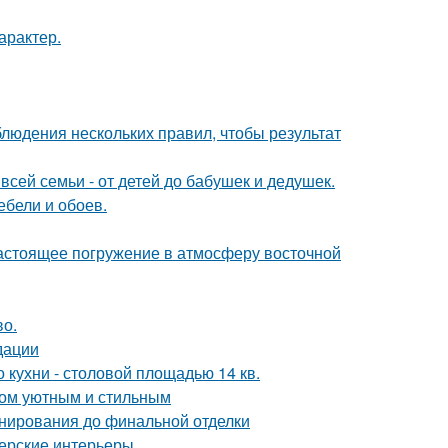
арактер.
блюдения нескольких правил, чтобы результат
всей семьи - от детей до бабушек и дедушек.
ебели и обоев.
настоящее погружение в атмосферу восточной
во.
дации
кухни - столовой площадью 14 кв.
дом уютным и стильным
анирования до финальной отделки
нерские интерьеры.