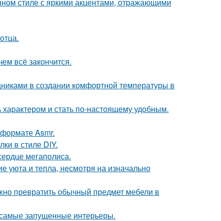
нном стиле с яркими акцентами, отражающими
отца.
чем всё закончится.
никами в создании комфортной температуры в
ь характером и стать по-настоящему удобным.
 формате Asmr.
и в стиле DIY.
сердце мегаполиса.
е уюта и тепла, несмотря на изначально
жно превратить обычный предмет мебели в
в самые запущенные интерьеры.