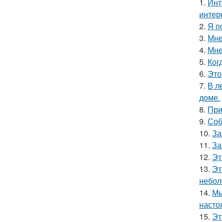
1.
Инт
интер
2.
Я п
3.
Мне
4.
Мне
5.
Ког
6.
Это
7.
В л
доме.
8.
При
9.
Соб
10.
За
11.
За
12.
Эт
13.
Эт
небол
14.
Мы
насто
15.
Эт