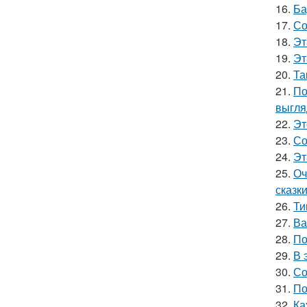
16.
Ба
17.
Со
18.
Эт
19.
Эт
20.
Та
21.
По
выгля
22.
Эт
23.
Со
24.
Эт
25.
Оч
сказки
26.
Ти
27.
Ва
28.
По
29.
В 
30.
Со
31.
По
32.
Ка