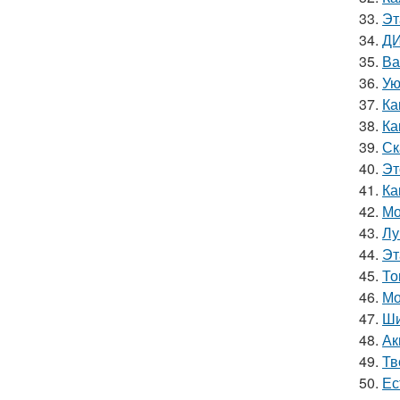
33.
Эт
34.
ДИ
35.
Ва
36.
Ую
37.
Ка
38.
Ка
39.
Ск
40.
Эт
41.
Ка
42.
Мо
43.
Лу
44.
Эт
45.
То
46.
Мо
47.
Ши
48.
Ак
49.
Тв
50.
Ес