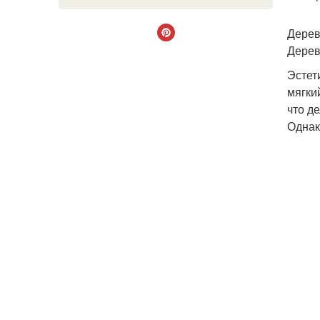
Дерев
Дерев
Эстет
мягки
что д
Однак