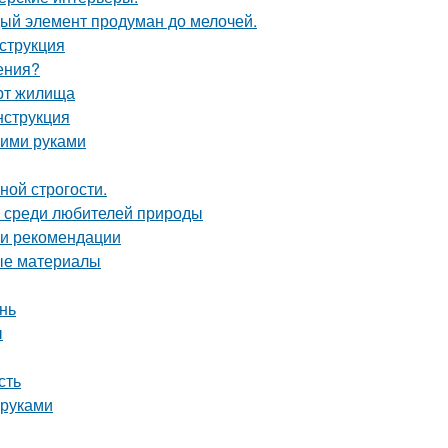
дый элемент продуман до мелочей.
струкция
ения?
рт жилища
нструкция
оими руками
ной строгости.
 среди любителей природы
 и рекомендации
ные материалы
нь
ы
сть
 руками