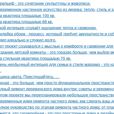
рельеф - это сочетание скульптуры и живописи.
временное настенное искусство из дерева: тепло, стиль и х
а квартира площадью 100 кв.
а квартира площадью 68 кв.
кой интерьер создаёт ощущение тепла и гармонии.
клейка обоев - процесс, который требует аккуратности и со
дел идеально и служил долго.
от проект создавался с мыслью о комфорте и гармонии для 
здание детской комнаты - это гораздо больше, чем выбор м
а стильная квартира площадью 70 кв.
ень необычный интерьер для семьи в стиле марокко - это 
.
шина цвета. Прислушайтесь ….
нная - это больше, чем просто функциональное пространст
лный ремонт деревенского дома внутри: советы и рекомен
этом проекте мы перепланировали небольшое пространство 
временные идеи ремонта частного дома: как сделать ваш 
лное руководство по этапам ремонта частного дома: от пл
жется, что гардеробная - это про просторные дома и дизай