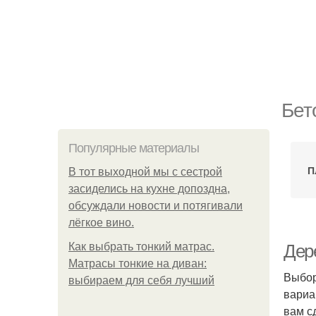
Бет
Популярные материалы
П
В тот выходной мы с сестрой
засиделись на кухне допоздна,
обсуждали новости и потягивали
лёгкое вино.
Как выбрать тонкий матрас.
Дер
Матрасы тонкие на диван:
Выбор
выбираем для себя лучший
вариа
вам с