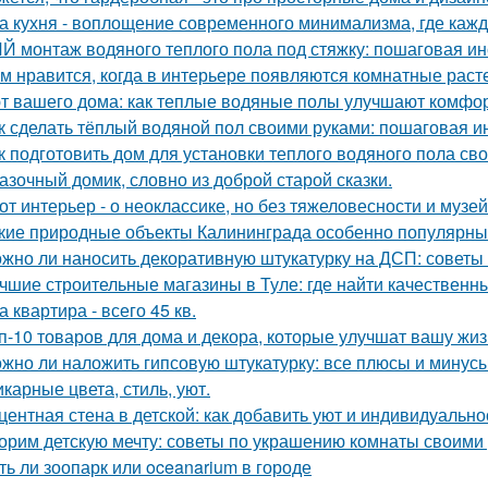
а кухня - воплощение современного минимализма, где каж
Й монтаж водяного теплого пола под стяжку: пошаговая ин
м нравится, когда в интерьере появляются комнатные раст
т вашего дома: как теплые водяные полы улучшают комфо
к сделать тёплый водяной пол своими руками: пошаговая и
к подготовить дом для установки теплого водяного пола св
азочный домик, словно из доброй старой сказки.
от интерьер - о неоклассике, но без тяжеловесности и музей
кие природные объекты Калининграда особенно популярны
жно ли наносить декоративную штукатурку на ДСП: советы
чшие строительные магазины в Туле: где найти качествен
а квартира - всего 45 кв.
п-10 товаров для дома и декора, которые улучшат вашу жиз
жно ли наложить гипсовую штукатурку: все плюсы и минус
карные цвета, стиль, уют.
центная стена в детской: как добавить уют и индивидуально
орим детскую мечту: советы по украшению комнаты своими
ть ли зоопарк или oceanarium в городе