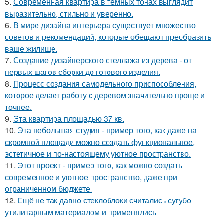
5.
Современная квартира в тёмных тонах выглядит
выразительно, стильно и уверенно.
6.
В мире дизайна интерьера существует множество
советов и рекомендаций, которые обещают преобразить
ваше жилище.
7.
Создание дизайнерского стеллажа из дерева - от
первых шагов сборки до готового изделия.
8.
Процесс создания самодельного приспособления,
которое делает работу с деревом значительно проще и
точнее.
9.
Эта квартира площадью 37 кв.
10.
Эта небольшая студия - пример того, как даже на
скромной площади можно создать функциональное,
эстетичное и по-настоящему уютное пространство.
11.
Этот проект - пример того, как можно создать
современное и уютное пространство, даже при
ограниченном бюджете.
12.
Ещё не так давно стеклоблоки считались сугубо
утилитарным материалом и применялись