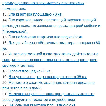
преимущественно в технических или нежилых
помещениях.
13.
Эта квартира площадью 70 кв.
14.
Это короткое видео - настоящий вдохновляющий
ролик для всех, кто занимается реставрацией мебели и
"Переделкой".
15.
Эта небольшая квартира площадью 32 кв.
16.
Для дизайнера собственная квартира площадью 80
кв.
17.
Интерьер гостиной в светлых тонах действительно
смотрится выигрышнее: комната кажется просторнее,
светлее и уютнее.
18.
Проект площадью 83 кв.
19.
Эта уютная квартира площадью всего 38 кв.
20.
Мечтаете о системе хранения, которая идеально
впишется в ваш дом?
21.
Маленькая кухня в наших представлениях часто
ассоциируется с теснотой и неудобством.
22.
Небольшая квартира площадью 42 кв.