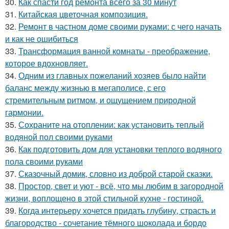
30.
Как спасти год ремонта всего за 30 минут
31.
Китайская цветочная композиция.
32.
Ремонт в частном доме своими руками: с чего начать
и как не ошибиться
33.
Трансформация ванной комнаты - преображение,
которое вдохновляет.
34.
Одним из главных пожеланий хозяев было найти
баланс между жизнью в мегаполисе, с его
стремительным ритмом, и ощущением природной
гармонии.
35.
Сохраните на отоплении: как установить теплый
водяной пол своими руками
36.
Как подготовить дом для установки теплого водяного
пола своими руками
37.
Сказочный домик, словно из доброй старой сказки.
38.
Простор, свет и уют - всё, что мы любим в загородной
жизни, воплощено в этой стильной кухне - гостиной.
39.
Когда интерьеру хочется придать глубину, страсть и
благородство - сочетание тёмного шоколада и бордо