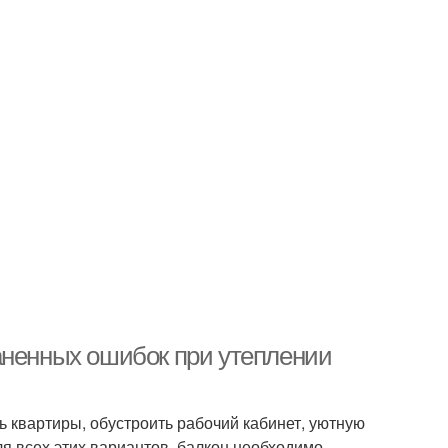
аненных ошибок при утеплении
 квартиры, обустроить рабочий кабинет, уютную
ля всех этих вариантов, балкон необходимо