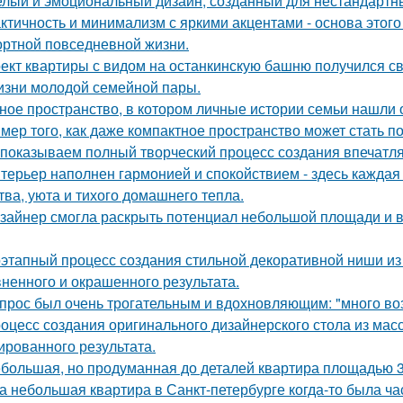
лый и эмоциональный дизайн, созданный для нестандартны
ктичность и минимализм с яркими акцентами - основа этого
ртной повседневной жизни.
ект квартиры с видом на останкинскую башню получился с
изни молодой семейной пары.
ное пространство, в котором личные истории семьи нашли 
мер того, как даже компактное пространство может стать 
показываем полный творческий процесс создания впечатл
терьер наполнен гармонией и спокойствием - здесь кажда
тва, уюта и тихого домашнего тепла.
зайнер смогла раскрыть потенциал небольшой площади и
этапный процесс создания стильной декоративной ниши из 
ненного и окрашенного результата.
прос был очень трогательным и вдохновляющим: "много возд
оцесс создания оригинального дизайнерского стола из масс
ированного результата.
большая, но продуманная до деталей квартира площадью 3
а небольшая квартира в Санкт-петербурге когда-то была ча