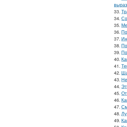
выраз
33.
Тр
34.
Со
35.
Ме
36.
По
37.
Ин
38.
По
39.
По
40.
Ка
41.
Те
42.
Ша
43.
Не
44.
Эт
45.
От
46.
Ка
47.
См
48.
Лу
49.
Ка