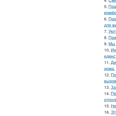
4.
Сме
5.
Пра
комфо
6.
Про
для ж
7.
Уют
8.
При
9.
Мы 
10.
Ин
единс
11.
Ди
дома.
12.
По
выров
13.
За
14.
Пр
отпол
15.
Не
16.
Эт