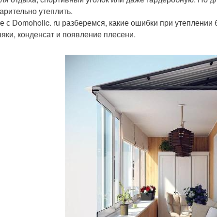
арительно утеплить.
е с Domoholic. ru разберемся, какие ошибки при утеплении
няки, конденсат и появление плесени.