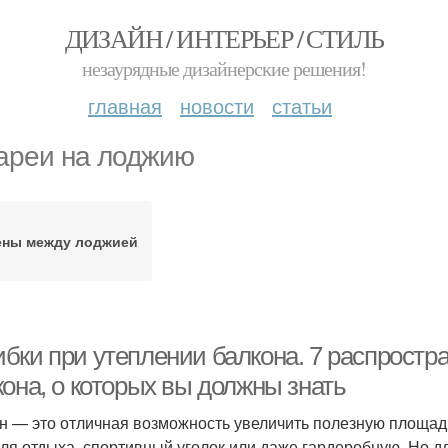
ДИЗАЙН / ИНТЕРЬЕР / СТИЛЬ
незаурядные дизайнерские решения!
главная
новости
статьи
ареи на лоджию
ены между лоджией
бки при утеплении балкона. 7 распростр
кона, о которых вы должны знать
н — это отличная возможность увеличить полезную площадь
для отдыха, спортивный уголок или даже гардеробную. Но д