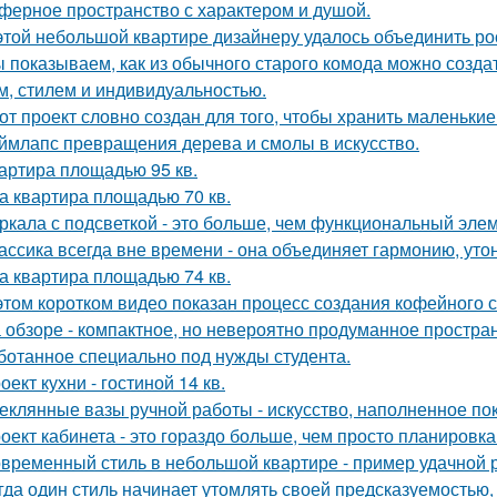
ферное пространство с характером и душой.
этой небольшой квартире дизайнеру удалось объединить ро
 показываем, как из обычного старого комода можно создат
м, стилем и индивидуальностью.
от проект словно создан для того, чтобы хранить маленьк
ймлапс превращения дерева и смолы в искусство.
артира площадью 95 кв.
а квартира площадью 70 кв.
ркала с подсветкой - это больше, чем функциональный эле
ассика всегда вне времени - она объединяет гармонию, утон
а квартира площадью 74 кв.
этом коротком видео показан процесс создания кофейного 
 обзоре - компактное, но невероятно продуманное простран
ботанное специально под нужды студента.
оект кухни - гостиной 14 кв.
еклянные вазы ручной работы - искусство, наполненное по
оект кабинета - это гораздо больше, чем просто планировк
временный стиль в небольшой квартире - пример удачной 
гда один стиль начинает утомлять своей предсказуемостью, 