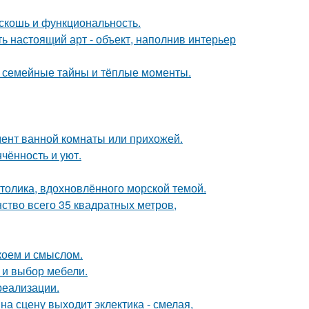
скошь и функциональность.
ь настоящий арт - объект, наполнив интерьер
ие семейные тайны и тёплые моменты.
мент ванной комнаты или прихожей.
чённость и уют.
столика, вдохновлённого морской темой.
ство всего 35 квадратных метров,
коем и смыслом.
а и выбор мебели.
реализации.
на сцену выходит эклектика - смелая,