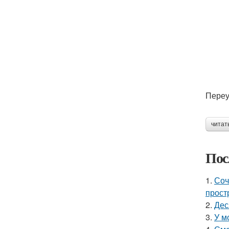
Переу
читат
Пос
1.
Соч
прост
2.
Дес
3.
У м