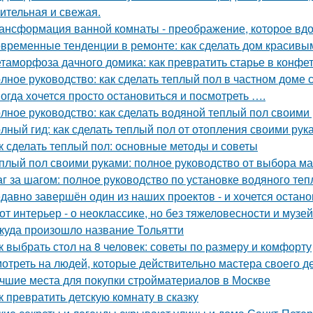
ительная и свежая.
ансформация ванной комнаты - преображение, которое вдо
временные тенденции в ремонте: как сделать дом красивы
таморфоза дачного домика: как превратить старье в конфет
лное руководство: как сделать теплый пол в частном доме
огда хочется просто остановиться и посмотреть ….
лное руководство: как сделать водяной теплый пол своими
лный гид: как сделать теплый пол от отопления своими рук
к сделать теплый пол: основные методы и советы
плый пол своими руками: полное руководство от выбора ма
г за шагом: полное руководство по установке водяного теп
давно завершён один из наших проектов - и хочется остано
от интерьер - о неоклассике, но без тяжеловесности и музей
куда произошло название Тольятти
к выбрать стол на 8 человек: советы по размеру и комфорту
отреть на людей, которые действительно мастера своего дел
чшие места для покупки стройматериалов в Москве
к превратить детскую комнату в сказку