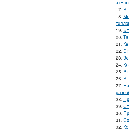
атмос
17.
В 
18.
Мы
тепло
19.
Эт
20.
Та
21.
Кв
22.
Эт
23.
Зе
24.
Кл
25.
Эт
26.
В 
27.
На
разра
28.
Пр
29.
Ст
30.
Пр
31.
Со
32.
Ко