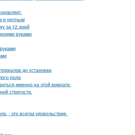
хновляет.
м и уютным
ку за 12 дней
 своими руками
 руками
ами
териалов до установки
лого пола
виться именно на этой комнате.
ной строгости.
а, - это всегда удовольствие.