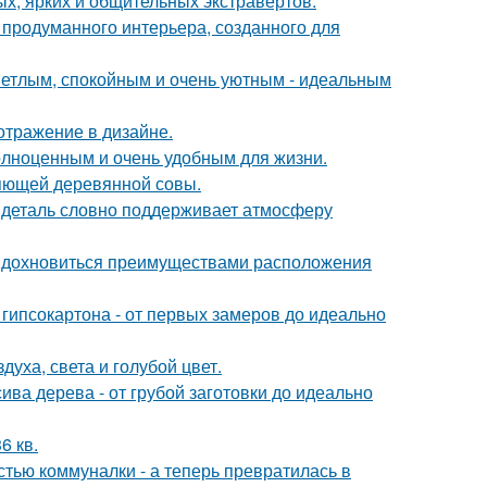
х, ярких и общительных экстравертов.
 продуманного интерьера, созданного для
ветлым, спокойным и очень уютным - идеальным
отражение в дизайне.
полноценным и очень удобным для жизни.
яющей деревянной совы.
я деталь словно поддерживает атмосферу
 вдохновиться преимуществами расположения
гипсокартона - от первых замеров до идеально
уха, света и голубой цвет.
ива дерева - от грубой заготовки до идеально
6 кв.
стью коммуналки - а теперь превратилась в