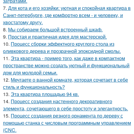
затратами.
7.
Для кота и его хозяйки: уютная и спокойная квартира в
Санкт-петербурге, где комфортно всем - и человеку, и
хвостатому другу.
8.
Мы собираем большой встроенный шкаф.
9.
Простая и практичная идея для мастерской.
10.
Процесс сборки эффектного круглого стола из
оливкового дерева и прозрачной эпоксидной смолы.
11.
Эта квартира - пример того, как даже в компактном
пространстве можно создать уютный и функциональный
дом для молодой семьи.
12.
Мечтаете о ванной комнате, которая сочетает в себе
стиль и функциональность?
13.
Эта квартира площадью 94 кв.
14.
Процесс создания настенного декоративного
элемента, сочетающего в себе простоту и элегантность.
15.
Процесс создания резного орнамента по дереву с
помощью станка с числовым программным управлением
(CNC.