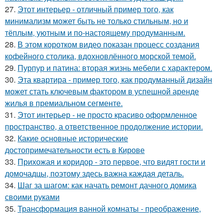
27.
Этот интерьер - отличный пример того, как
минимализм может быть не только стильным, но и
тёплым, уютным и по-настоящему продуманным.
28.
В этом коротком видео показан процесс создания
кофейного столика, вдохновлённого морской темой.
29.
Пурпур и патина: вторая жизнь мебели с характером.
30.
Эта квартира - пример того, как продуманный дизайн
может стать ключевым фактором в успешной аренде
жилья в премиальном сегменте.
31.
Этот интерьер - не просто красиво оформленное
пространство, а ответственное продолжение истории.
32.
Какие основные исторические
достопримечательности есть в Кирове
33.
Прихожая и коридор - это первое, что видят гости и
домочадцы, поэтому здесь важна каждая деталь.
34.
Шаг за шагом: как начать ремонт дачного домика
своими руками
35.
Трансформация ванной комнаты - преображение,