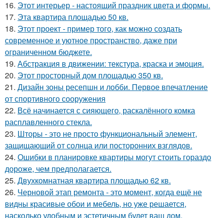
16.
Этот интерьер - настоящий праздник цвета и формы.
17.
Эта квартира площадью 50 кв.
18.
Этот проект - пример того, как можно создать
современное и уютное пространство, даже при
ограниченном бюджете.
19.
Абстракция в движении: текстура, краска и эмоция.
20.
Этот просторный дом площадью 350 кв.
21.
Дизайн зоны ресепшн и лобби. Первое впечатление
от спортивного сооружения
22.
Всё начинается с сияющего, раскалённого комка
расплавленного стекла.
23.
Шторы - это не просто функциональный элемент,
защищающий от солнца или посторонних взглядов.
24.
Ошибки в планировке квартиры могут стоить гораздо
дороже, чем предполагается.
25.
Двухкомнатная квартира площадью 62 кв.
26.
Черновой этап ремонта - это момент, когда ещё не
видны красивые обои и мебель, но уже решается,
насколько удобным и эстетичным будет ваш дом.