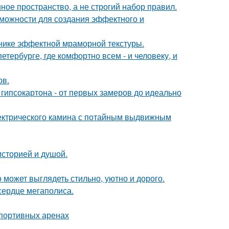
ое пространство, а не строгий набор правил.
можности для создания эффектного и
хнике эффектной мраморной текстуры.
петербурге, где комфортно всем - и человеку, и
ов.
гипсокартона - от первых замеров до идеально
ектрического камина с потайным выдвижным
историей и душой.
 может выглядеть стильно, уютно и дорого.
сердце мегаполиса.
спортивных аренах