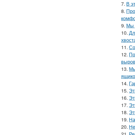
7.
В э
8.
Про
комфо
9.
Мы 
10.
Дл
хвост
11.
Со
12.
По
выров
13.
Мы
ящико
14.
Га
15.
Эт
16.
Эт
17.
Эт
18.
Эт
19.
На
20.
Не
21.
Ре