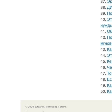
37.
Эк
38.
ДИ
39.
Но
40.
Эт
нужды
41.
Об
42.
По
мгнов
43.
Ка
44.
Эт
45.
Ке
46.
Че
47.
То
48.
Ес
49.
Ка
50.
Ка
© 2026 Дизайн / интерьер / стиль