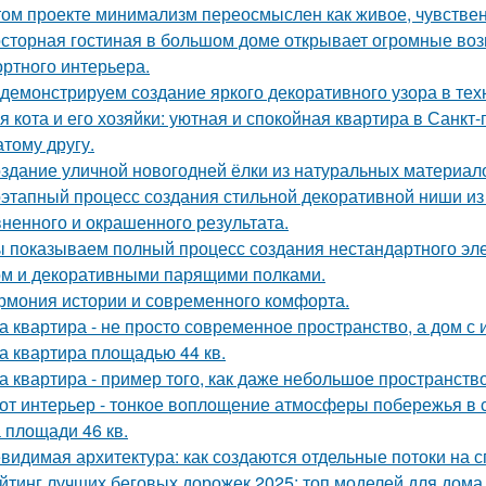
том проекте минимализм переосмыслен как живое, чувственн
сторная гостиная в большом доме открывает огромные воз
ртного интерьера.
демонстрируем создание яркого декоративного узора в те
я кота и его хозяйки: уютная и спокойная квартира в Санкт-
атому другу.
здание уличной новогодней ёлки из натуральных материал
этапный процесс создания стильной декоративной ниши из 
ненного и окрашенного результата.
 показываем полный процесс создания нестандартного эл
м и декоративными парящими полками.
рмония истории и современного комфорта.
а квартира - не просто современное пространство, а дом с 
а квартира площадью 44 кв.
а квартира - пример того, как даже небольшое пространство
от интерьер - тонкое воплощение атмосферы побережья в 
 площади 46 кв.
видимая архитектура: как создаются отдельные потоки на 
йтинг лучших беговых дорожек 2025: топ моделей для дома