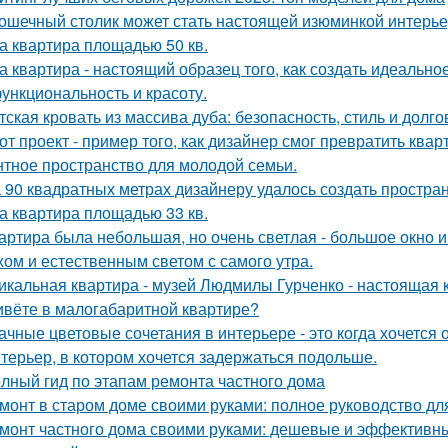
ошечный столик может стать настоящей изюминкой интерьер
а квартира площадью 50 кв.
а квартира - настоящий образец того, как создать идеальн
функциональность и красоту.
тская кровать из массива дуба: безопасность, стиль и долго
от проект - пример того, как дизайнер смог превратить ква
нтное пространство для молодой семьи.
 90 квадратных метрах дизайнеру удалось создать простран
а квартира площадью 33 кв.
артира была небольшая, но очень светлая - большое окно 
хом и естественным светом с самого утра.
икальная квартира - музей Людмилы Гурченко - настоящая 
вёте в малогабаритной квартире?
ачные цветовые сочетания в интерьере - это когда хочется 
терьер, в котором хочется задержаться подольше.
лный гид по этапам ремонта частного дома
монт в старом доме своими руками: полное руководство д
монт частного дома своими руками: дешевые и эффективн