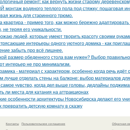
ологичный ремонт: как вернуть жизни старому деревенском
Й монтаж водяного теплого пола под стяжку: пошаговая ин
вая жизнь для старинного трюмо.
а квартира - пример того, как можно бережно адаптироват
, не теряя его уникальности.
ожаю людей, которые умеют творить красоту своими рукам
трясающие интерьеры одного уютного домика - как приглаш
ение забыть про всё лишнее.
кой размер обеденного стола вам нужен? Выбор правильно
от интерьер не про минимализм.
рамика - материал с характером, особенно когда речь идёт
м лучше отделать стены на балконе: выбор материалов дл
 самое чувство, когда дел выше головы, дедлайны поджимаю
ть ли места для катания на аттракционах
кие особенности архитектуры Новосибирска делают его ун
к превратить детскую комнату в сказку
Контакты
Пользовательское соглашение
Обратная св