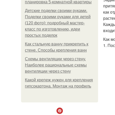
планировка 5-комнатной квартиры
притя
Детские поделки своими руками.
как о
Поделки своими руками для детей
расте
(120 фото): подробный мастер-
Кажды
класс по изготовлению, идеи
входи
простых поделок
Как м
Как стальную ванну прикрепить к
1. По
стене. Способы крепления ванн
Схемы вентиляции через стену.
Наиболее рациональные схемы
вентиляции через стену
Какой крепеж нужен для крепления
гипсокартона. Монтаж на профиль