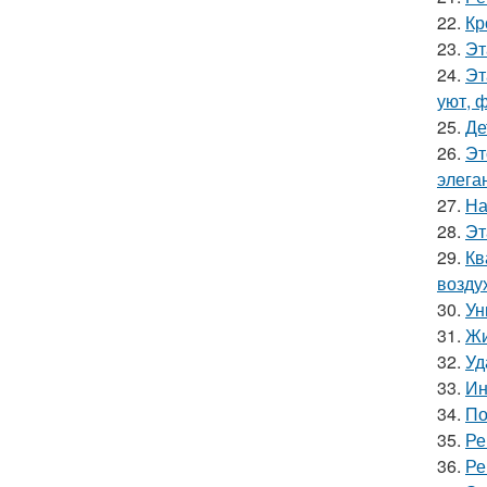
22.
Кр
23.
Эт
24.
Эт
уют, 
25.
Де
26.
Эт
элега
27.
На
28.
Эт
29.
Кв
возду
30.
Ун
31.
Жи
32.
Уд
33.
Ин
34.
По
35.
Ре
36.
Ре