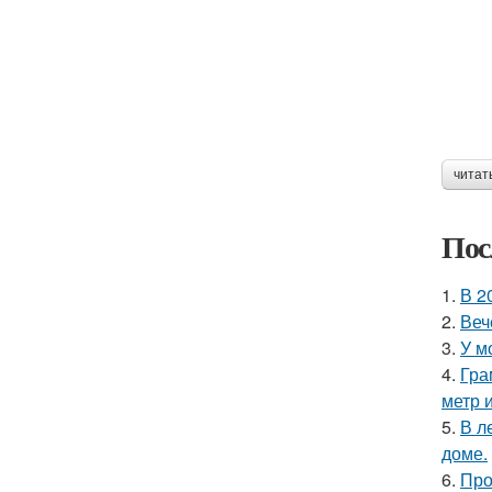
читат
Пос
1.
В 2
2.
Веч
3.
У м
4.
Гра
метр 
5.
В л
доме.
6.
Про