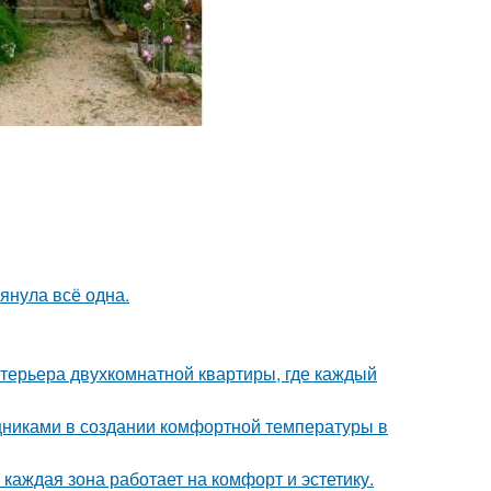
тянула всё одна.
терьера двухкомнатной квартиры, где каждый
никами в создании комфортной температуры в
каждая зона работает на комфорт и эстетику.