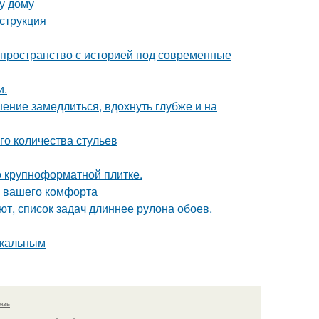
у дому
струкция
ь пространство с историей под современные
и.
ение замедлиться, вдохнуть глубже и на
го количества стульев
 о крупноформатной плитке.
я вашего комфорта
т, список задач длиннее рулона обоев.
икальным
язь