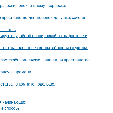
а, если подойти к нему творчески.
ое пространство для молодой девушки, сочетая
вечность
ртиру с неудобной планировкой в комфортное и
ство, наполненное светом, лёгкостью и уютом.
и застеклённая лоджия наполняли пространство
капсула времени.
остаться в комнате подольше.
ля начинающих
ые способы