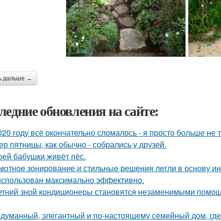
ь дальше →
ледние обновления на сайте:
020 году всё окончательно сломалось - я просто больше не 
ер пятницы, как обычно - собрались у друзей.
оей бабушки живёт пёс.
мотное зонирование и стильные решения легли в основу ин
использован максимально эффективно.
етний зной кондиционеры становятся незаменимыми помощ
думанный, элегантный и по-настоящему семейный дом, где 