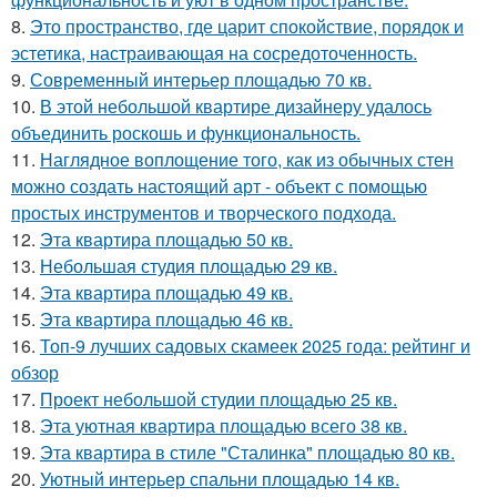
8.
Это пространство, где царит спокойствие, порядок и
эстетика, настраивающая на сосредоточенность.
9.
Современный интерьер площадью 70 кв.
10.
В этой небольшой квартире дизайнеру удалось
объединить роскошь и функциональность.
11.
Наглядное воплощение того, как из обычных стен
можно создать настоящий арт - объект с помощью
простых инструментов и творческого подхода.
12.
Эта квартира площадью 50 кв.
13.
Небольшая студия площадью 29 кв.
14.
Эта квартира площадью 49 кв.
15.
Эта квартира площадью 46 кв.
16.
Топ-9 лучших садовых скамеек 2025 года: рейтинг и
обзор
17.
Проект небольшой студии площадью 25 кв.
18.
Эта уютная квартира площадью всего 38 кв.
19.
Эта квартира в стиле "Сталинка" площадью 80 кв.
20.
Уютный интерьер спальни площадью 14 кв.