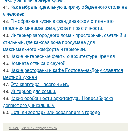
41.
Как выбрать идеальную ширину обеденного стола на
8 человек
42.
П - образная кухня в скандинавском стиле - это
гармония минимализма, уюта и практичности.
43.
Интерьер загородного дома - просторный, светлый и
стильный, где каждая зона продумана для
максимального комфорта и гармонии.
44.
Какие интересные факты о архитектуре Кремля
45.
Комната отдыха с сауной.
46.
Какие рестораны и кафе Ростова-на-Дону славятся
местной кухней
47.
Эта квартира - всего 45 кв.
48.
Интерьер для семьи.
49.
Какие особенности архитектуры Новосибирска
делают его уникальным
50.
Есть ли зоопарк или oceanarium в городе
© 2026 Дизайн / интерьер / стиль