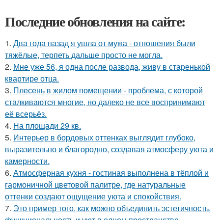
Последние обновления на сайте:
1.
Два года назад я ушла от мужа - отношения были
тяжёлые, терпеть дальше просто не могла.
2.
Мне уже 56, я одна после развода, живу в старенькой
квартире отца.
3.
Плесень в жилом помещении - проблема, с которой
сталкиваются многие, но далеко не все воспринимают
её всерьёз.
4.
На площади 29 кв.
5.
Интерьер в бордовых оттенках выглядит глубоко,
выразительно и благородно, создавая атмосферу уюта и
камерности.
6.
Атмосферная кухня - гостиная выполнена в тёплой и
гармоничной цветовой палитре, где натуральные
оттенки создают ощущение уюта и спокойствия.
7.
Это пример того, как можно объединить эстетичность,
функциональность и уют в одном пространстве.