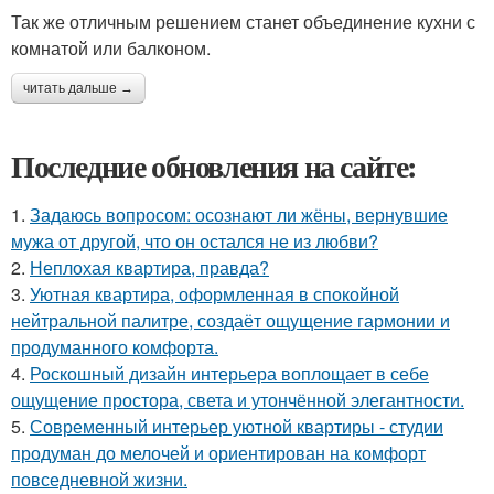
Так же отличным решением станет объединение кухни с
комнатой или балконом.
читать дальше →
Последние обновления на сайте:
1.
Задаюсь вопросом: осознают ли жёны, вернувшие
мужа от другой, что он остался не из любви?
2.
Неплохая квартира, правда?
3.
Уютная квартира, оформленная в спокойной
нейтральной палитре, создаёт ощущение гармонии и
продуманного комфорта.
4.
Роскошный дизайн интерьера воплощает в себе
ощущение простора, света и утончённой элегантности.
5.
Современный интерьер уютной квартиры - студии
продуман до мелочей и ориентирован на комфорт
повседневной жизни.