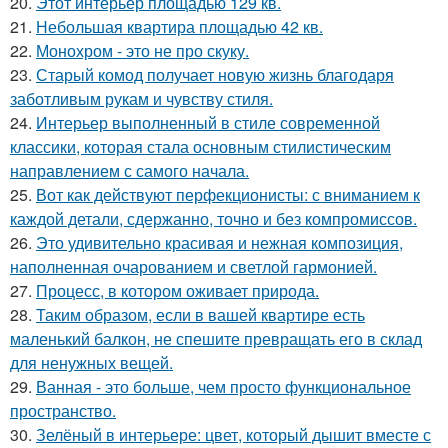
20.
Этот интерьер площадью 129 кв.
21.
Небольшая квартира площадью 42 кв.
22.
Монохром - это не про скуку.
23.
Старый комод получает новую жизнь благодаря
заботливым рукам и чувству стиля.
24.
Интерьер выполненный в стиле современной
классики, которая стала основным стилистическим
направлением с самого начала.
25.
Вот как действуют перфекционисты: с вниманием к
каждой детали, сдержанно, точно и без компромиссов.
26.
Это удивительно красивая и нежная композиция,
наполненная очарованием и светлой гармонией.
27.
Процесс, в котором оживает природа.
28.
Таким образом, если в вашей квартире есть
маленький балкон, не спешите превращать его в склад
для ненужных вещей.
29.
Ванная - это больше, чем просто функциональное
пространство.
30.
Зелёный в интерьере: цвет, который дышит вместе с