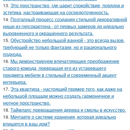
13.
Это пространство, где царит спокойствие, порядок и
эстетика, настраивающая на сосредоточенность.
14.
Поэтапный процесс создания стильной декоративной
ниши из гипсокартона - от первых замеров до идеально
выровненного и окрашенного результата.
15.
Обустройство небольшой ванной - это всегда вызов,
требующий не только фантазии, но и рационального
подхода.
16.
Мы демонстрируем впечатляющее преображение
старого комода, превращая его из устаревшего
предмета мебели в стильный и современный акцент
интерьера.
17.
Эта квартира - настоящий пример того, как даже на
небольшой площади можно создать гармоничное и
уютное пространство.
18.
Таймлапс превращения дерева и смолы в искусство.
19.
Мечтаете о системе хранения, которая идеально
впишется в ваш дом?