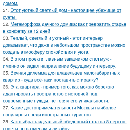
домом.
31.
Этот уютный светлый дом - настоящее убежище от
суеты.
32.
Метаморфоза дачного домика: как превратить старье
в конфетку за 12 дней
33.
Теплый, светлый и уютный - этот интерьер
доказывает, что даже в небольшом пространстве можно
создать атмосферу спокойствия и уюта.
34.
В этом проекте главным заказчиком стал муж -
именно он задал направление будущему интерьеру.
35.
Вечная дилемма для владельцев малогабаритных
квартир - куда всё-таки поставить стиралку?
36.
Эта квартира - пример того, как можно бережно
адаптировать пространство с историей под
современные нужды, не теряя его уникальности.
37.
Какие достопримечательности Москвы наиболее
популярны среди иностранных туристов
38.
Как выбрать идеальный обеденный стол на 8 персон:
советы по размерам и дизайну