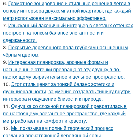
6.
Грамотное зонирование и стильные решения легли в
основу интерьера двухкомнатной квартиры, где каждый
метр использован максимально эффективно.
7.
Изысканный лаконичный интерьер в светлых оттенках
построен на тонком балансе элегантности и
сдержанности.
8.
Покрытие деревянного пола глубоким насыщенным
чёрным цветом.
9.
Интересная планировка, арочные формы и
насыщенные оттенки превращают эту двушку в по-
настоящему выразительное и цельное пространство.
10.
Этот стиль ценят за тонкий баланс эстетики и
функциональности, за умение создавать тишину внутри
интерьера и ощущение близости к природе.
11.
Однушка со сложной планировкой превратилась в
по-настоящему элегантное пространство, где каждый
метр работает на комфорт и красоту.
12.
Мы показываем полный творческий процесс
создания впечатляющей деревянной совы.