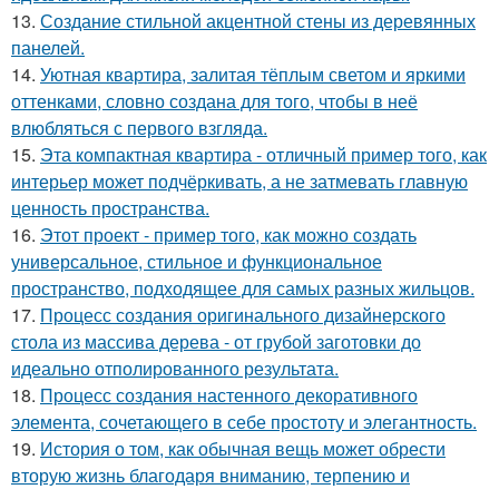
13.
Создание стильной акцентной стены из деревянных
панелей.
14.
Уютная квартира, залитая тёплым светом и яркими
оттенками, словно создана для того, чтобы в неё
влюбляться с первого взгляда.
15.
Эта компактная квартира - отличный пример того, как
интерьер может подчёркивать, а не затмевать главную
ценность пространства.
16.
Этот проект - пример того, как можно создать
универсальное, стильное и функциональное
пространство, подходящее для самых разных жильцов.
17.
Процесс создания оригинального дизайнерского
стола из массива дерева - от грубой заготовки до
идеально отполированного результата.
18.
Процесс создания настенного декоративного
элемента, сочетающего в себе простоту и элегантность.
19.
История о том, как обычная вещь может обрести
вторую жизнь благодаря вниманию, терпению и