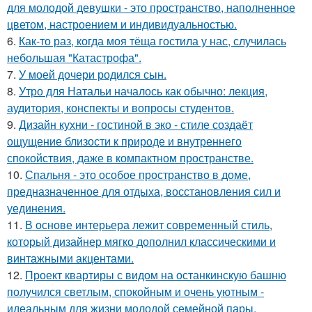
для молодой девушки - это пространство, наполненное
цветом, настроением и индивидуальностью.
6.
Как-то раз, когда моя тёща гостила у нас, случилась
небольшая "Катастрофа".
7.
У моей дочери родился сын.
8.
Утро для Натальи началось как обычно: лекция,
аудитория, конспекты и вопросы студентов.
9.
Дизайн кухни - гостиной в эко - стиле создаёт
ощущение близости к природе и внутреннего
спокойствия, даже в компактном пространстве.
10.
Спальня - это особое пространство в доме,
предназначенное для отдыха, восстановления сил и
уединения.
11.
В основе интерьера лежит современный стиль,
который дизайнер мягко дополнил классическими и
винтажными акцентами.
12.
Проект квартиры с видом на останкинскую башню
получился светлым, спокойным и очень уютным -
идеальным для жизни молодой семейной пары.