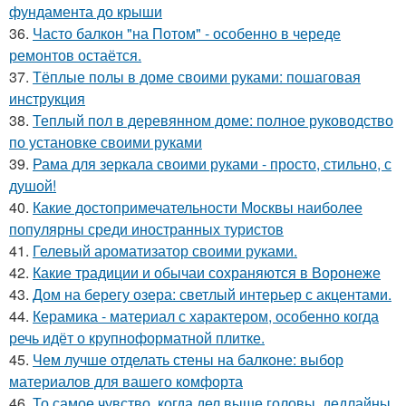
фундамента до крыши
36.
Часто балкон "на Потом" - особенно в череде
ремонтов остаётся.
37.
Тёплые полы в доме своими руками: пошаговая
инструкция
38.
Теплый пол в деревянном доме: полное руководство
по установке своими руками
39.
Рама для зеркала своими руками - просто, стильно, с
душой!
40.
Какие достопримечательности Москвы наиболее
популярны среди иностранных туристов
41.
Гелевый ароматизатор своими руками.
42.
Какие традиции и обычаи сохраняются в Воронеже
43.
Дом на берегу озера: светлый интерьер с акцентами.
44.
Керамика - материал с характером, особенно когда
речь идёт о крупноформатной плитке.
45.
Чем лучше отделать стены на балконе: выбор
материалов для вашего комфорта
46.
То самое чувство, когда дел выше головы, дедлайны