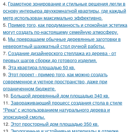
4.
Грамотное зонирование и стильные решения легли в
основу интерьера двухкомнатной квартиры, где каждый
метр использован максимально эффективно.
5.
Пример того, как продуманность и спокойная эстетика
могут создать по-настоящему семейную атмосферу.
6.
Мы превращаем обычные деревянные заготовки в
невероятный шахматный стол ручной работы.
7.
Создание дизайнерского стеллажа из дерева - от
первых шагов сборки до готового изделия.
8.
Эта квартира площадью 50 кв.
9.
Этот проект - пример того, как можно создать
современное и уютное пространство, даже при
ограниченном бюджете.
10.
Большой деревянный дом площадью 340 кв.
11.
Завораживающий процесс создания стола в стиле
"Река" с использованием натурального дерева и
эпоксидной смолы.
12.
Этот просторный дом площадью 350 кв.
13.
Экологичные и устойчивые материалы в отделке