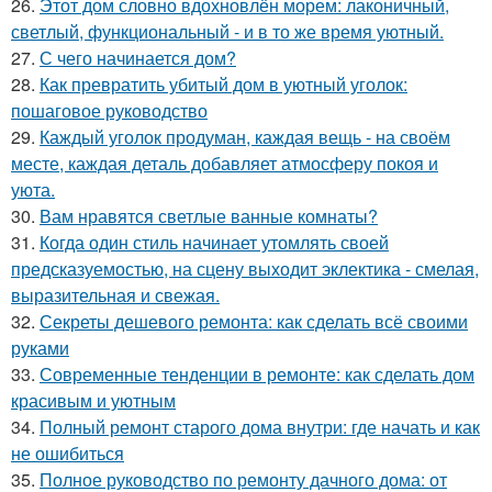
26.
Этот дом словно вдохновлён морем: лаконичный,
светлый, функциональный - и в то же время уютный.
27.
С чего начинается дом?
28.
Как превратить убитый дом в уютный уголок:
пошаговое руководство
29.
Каждый уголок продуман, каждая вещь - на своём
месте, каждая деталь добавляет атмосферу покоя и
уюта.
30.
Вам нравятся светлые ванные комнаты?
31.
Когда один стиль начинает утомлять своей
предсказуемостью, на сцену выходит эклектика - смелая,
выразительная и свежая.
32.
Секреты дешевого ремонта: как сделать всё своими
руками
33.
Современные тенденции в ремонте: как сделать дом
красивым и уютным
34.
Полный ремонт старого дома внутри: где начать и как
не ошибиться
35.
Полное руководство по ремонту дачного дома: от