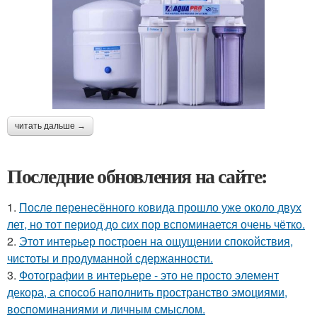
читать дальше →
Последние обновления на сайте:
1.
После перенесённого ковида прошло уже около двух
лет, но тот период до сих пор вспоминается очень чётко.
2.
Этот интерьер построен на ощущении спокойствия,
чистоты и продуманной сдержанности.
3.
Фотографии в интерьере - это не просто элемент
декора, а способ наполнить пространство эмоциями,
воспоминаниями и личным смыслом.