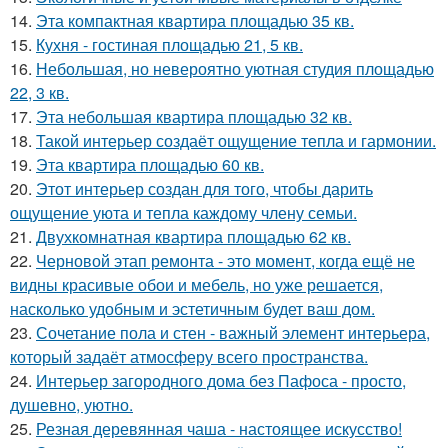
14.
Эта компактная квартира площадью 35 кв.
15.
Кухня - гостиная площадью 21, 5 кв.
16.
Небольшая, но невероятно уютная студия площадью
22, 3 кв.
17.
Эта небольшая квартира площадью 32 кв.
18.
Такой интерьер создаёт ощущение тепла и гармонии.
19.
Эта квартира площадью 60 кв.
20.
Этот интерьер создан для того, чтобы дарить
ощущение уюта и тепла каждому члену семьи.
21.
Двухкомнатная квартира площадью 62 кв.
22.
Черновой этап ремонта - это момент, когда ещё не
видны красивые обои и мебель, но уже решается,
насколько удобным и эстетичным будет ваш дом.
23.
Сочетание пола и стен - важный элемент интерьера,
который задаёт атмосферу всего пространства.
24.
Интерьер загородного дома без Пафоса - просто,
душевно, уютно.
25.
Резная деревянная чаша - настоящее искусство!