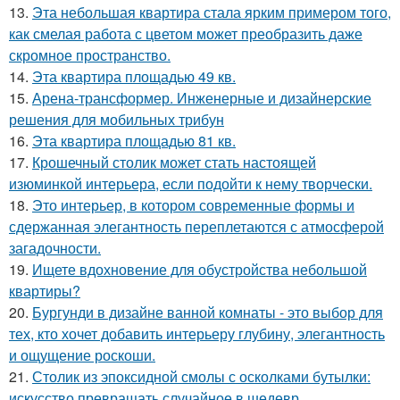
13.
Эта небольшая квартира стала ярким примером того,
как смелая работа с цветом может преобразить даже
скромное пространство.
14.
Эта квартира площадью 49 кв.
15.
Арена-трансформер. Инженерные и дизайнерские
решения для мобильных трибун
16.
Эта квартира площадью 81 кв.
17.
Крошечный столик может стать настоящей
изюминкой интерьера, если подойти к нему творчески.
18.
Это интерьер, в котором современные формы и
сдержанная элегантность переплетаются с атмосферой
загадочности.
19.
Ищете вдохновение для обустройства небольшой
квартиры?
20.
Бургунди в дизайне ванной комнаты - это выбор для
тех, кто хочет добавить интерьеру глубину, элегантность
и ощущение роскоши.
21.
Столик из эпоксидной смолы с осколками бутылки:
искусство превращать случайное в шедевр.