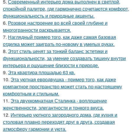
5.
Современный интерьер дома выполнен в светлой,
спокойной палитре, где гармонично сочетаются комфорт,
функциональность и природные акценты.
6.
Розовое настроение во всей своей глубине и
многогранности раскрывается.
7.
Наглядный пример того, как даже самая базовая
отделка может заиграть по-новому в умелых руках.
8.
Этот стиль ценят за тонкий баланс эстетики и
функциональности, за умение создавать тишину внутри
интерьера и ощущение близости к природе.
9.
Эта квартира площадью 63 кв.
10.
Эта уютная евродвушка - пример того, как даже
компактное пространство может стать по-настоящему
комфортным и стильным.
11.
Эта двухкомнатная Сталинка - воплощение
женственности, элегантности и тонкого вкуса.
12.
Интерьер уютного загородного дома, где кухня и
столовая плавно переходят друг в друга, создавая
атмосферу гармонии и уюта.