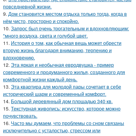
повседневной жизни.
9.
Дом становится местом отдыха только тогда, когда в
нём чисто, просторно и спокойно.
10.
Запрос был очень трогательным и вдохновляющим:
"много воздуха, света и голубой цвет.
11.
История о том, как обычная вещь может обрести
вторую жизнь благодаря вниманию, терпению и
вдохновению.
12.
Эта яркая и необычная евродвушка - пример
современного и продуманного жилья, созданного для
комфортной жизни каждый день.
13.
Эта квартира для молодой пары сочетает в себе
исторический шарм и современный комфорт.
14.
Большой деревянный дом площадью 340 кв.
15.
Текстурная живопись: искусство, которое можно
почувствовать.
16.
Часто мы думаем, что проблемы со сном связаны
исключительно с усталостью, стрессом или