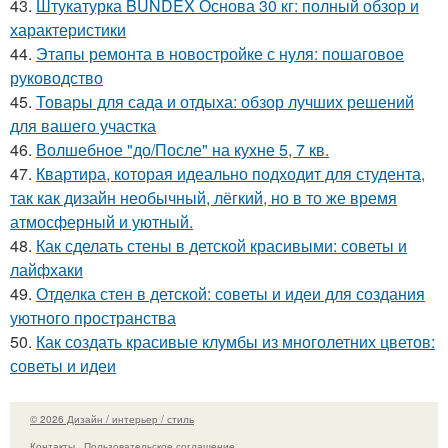
43.
Штукатурка BUNDEX Основа 30 кг: полный обзор и
характеристики
44.
Этапы ремонта в новостройке с нуля: пошаговое
руководство
45.
Товары для сада и отдыха: обзор лучших решений
для вашего участка
46.
Волшебное "до/После" на кухне 5, 7 кв.
47.
Квартира, которая идеально подходит для студента,
так как дизайн необычный, лёгкий, но в то же время
атмосферный и уютный.
48.
Как сделать стены в детской красивыми: советы и
лайфхаки
49.
Отделка стен в детской: советы и идеи для создания
уютного пространства
50.
Как создать красивые клумбы из многолетних цветов:
советы и идеи
© 2026 Дизайн / интерьер / стиль
Контакты
Пользовательское соглашение