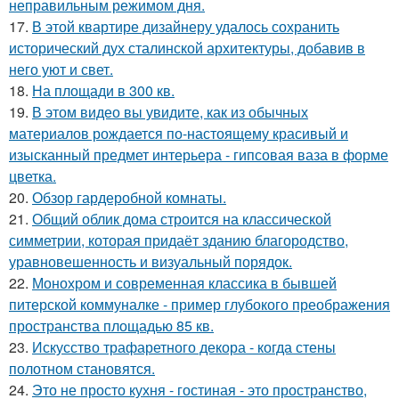
неправильным режимом дня.
17.
В этой квартире дизайнеру удалось сохранить
исторический дух сталинской архитектуры, добавив в
него уют и свет.
18.
На площади в 300 кв.
19.
В этом видео вы увидите, как из обычных
материалов рождается по-настоящему красивый и
изысканный предмет интерьера - гипсовая ваза в форме
цветка.
20.
Обзор гардеробной комнаты.
21.
Общий облик дома строится на классической
симметрии, которая придаёт зданию благородство,
уравновешенность и визуальный порядок.
22.
Монохром и современная классика в бывшей
питерской коммуналке - пример глубокого преображения
пространства площадью 85 кв.
23.
Искусство трафаретного декора - когда стены
полотном становятся.
24.
Это не просто кухня - гостиная - это пространство,