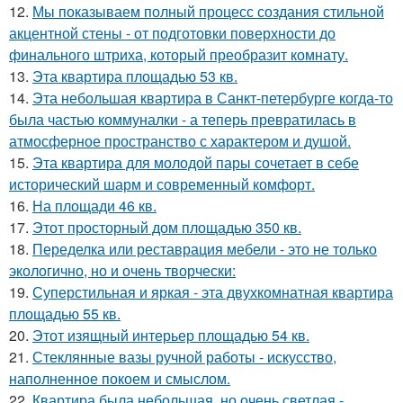
12.
Мы показываем полный процесс создания стильной
акцентной стены - от подготовки поверхности до
финального штриха, который преобразит комнату.
13.
Эта квартира площадью 53 кв.
14.
Эта небольшая квартира в Санкт-петербурге когда-то
была частью коммуналки - а теперь превратилась в
атмосферное пространство с характером и душой.
15.
Эта квартира для молодой пары сочетает в себе
исторический шарм и современный комфорт.
16.
На площади 46 кв.
17.
Этот просторный дом площадью 350 кв.
18.
Переделка или реставрация мебели - это не только
экологично, но и очень творчески:
19.
Суперстильная и яркая - эта двухкомнатная квартира
площадью 55 кв.
20.
Этот изящный интерьер площадью 54 кв.
21.
Стеклянные вазы ручной работы - искусство,
наполненное покоем и смыслом.
22.
Квартира была небольшая, но очень светлая -