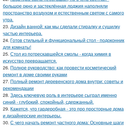
большое окно и застеклённая лоджия наполняли
пространство воздухом и естественным светом с самого
утра.
23.
Дизайн ванной: как мы сделали стиралку и сушилку
частью интерьера.
24.
Готов стильный и функциональный стол - подоконник
для комнаты!
25.
Стол из потрескавшейся смолы - когда химия в
искусство превращается.
26.
Полное руководство: как провести косметический
ремонт в доме своими руками
27.
Полный ремонт деревенского дома внутри: советы и
рекомендации
28.
Здесь ключевую роль в интерьере сыграл именно
синий - глубокий, спокойный, сдержанный.
29.
Кажется, что гардеробная - это про просторные дома
и дизайнерские интерьеры.
30.
С чего начать ремонт частного дома: Основные шаги