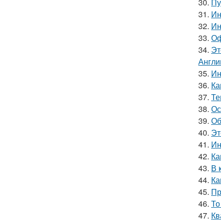
30.
Пу
31.
Ин
32.
Ин
33.
Оф
34.
Эт
Англи
35.
Ин
36.
Ка
37.
Те
38.
Ос
39.
Об
40.
Эт
41.
Ин
42.
Ка
43.
В 
44.
Ка
45.
Пр
46.
То
47.
Кв