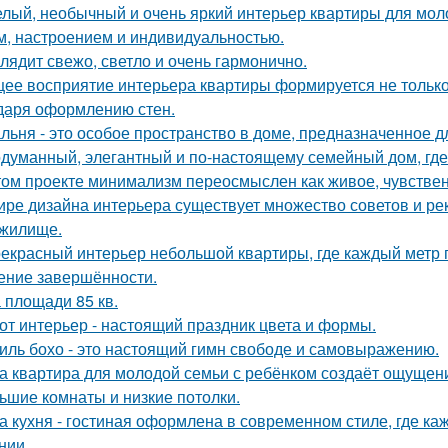
лый, необычный и очень яркий интерьер квартиры для моло
м, настроением и индивидуальностью.
лядит свежо, светло и очень гармонично.
ее восприятие интерьера квартиры формируется не только 
даря оформлению стен.
льня - это особое пространство в доме, предназначенное д
думанный, элегантный и по-настоящему семейный дом, где 
том проекте минимализм переосмыслен как живое, чувственн
ире дизайна интерьера существует множество советов и р
жилище.
екрасный интерьер небольшой квартиры, где каждый метр п
ние завершённости.
 площади 85 кв.
от интерьер - настоящий праздник цвета и формы.
иль бохо - это настоящий гимн свободе и самовыражению.
а квартира для молодой семьи с ребёнком создаёт ощущени
ьшие комнаты и низкие потолки.
а кухня - гостиная оформлена в современном стиле, где к
нии.