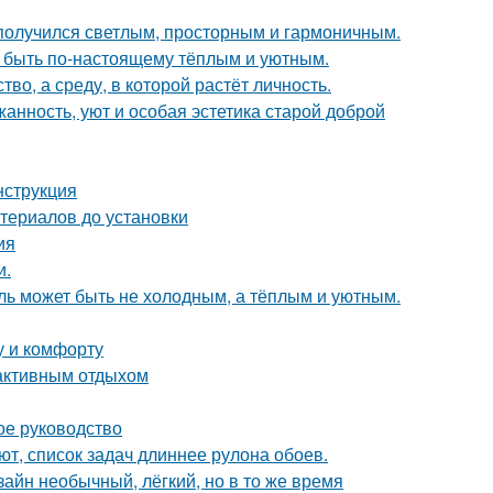
получился светлым, просторным и гармоничным.
т быть по-настоящему тёплым и уютным.
о, а среду, в которой растёт личность.
жанность, уют и особая эстетика старой доброй
нструкция
териалов до установки
ия
и.
иль может быть не холодным, а тёплым и уютным.
у и комфорту
 активным отдыхом
ое руководство
т, список задач длиннее рулона обоев.
зайн необычный, лёгкий, но в то же время