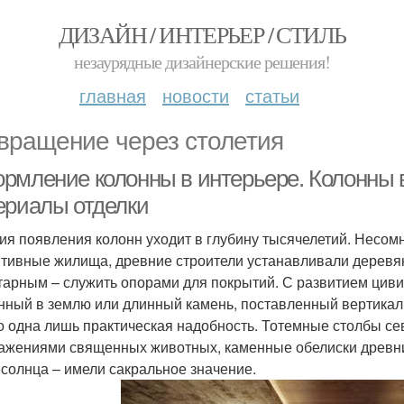
ДИЗАЙН / ИНТЕРЬЕР / СТИЛЬ
незаурядные дизайнерские решения!
главная
новости
статьи
вращение через столетия
рмление колонны в интерьере. Колонны в 
ериалы отделки
ия появления колонн уходит в глубину тысячелетий. Несом
тивные жилища, древние строители устанавливали деревян
тарным – служить опорами для покрытий. С развитием циви
нный в землю или длинный камень, поставленный вертикаль
о одна лишь практическая надобность. Тотемные столбы с
ажениями священных животных, каменные обелиски древни
 солнца – имели сакральное значение.