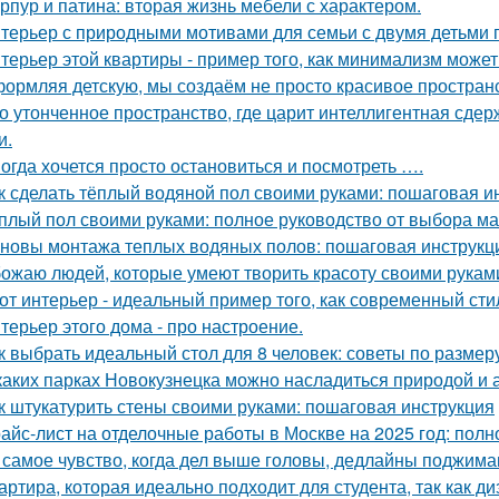
рпур и патина: вторая жизнь мебели с характером.
терьер с природными мотивами для семьи с двумя детьми 
терьер этой квартиры - пример того, как минимализм може
ормляя детскую, мы создаём не просто красивое пространств
о утонченное пространство, где царит интеллигентная сдер
и.
огда хочется просто остановиться и посмотреть ….
к сделать тёплый водяной пол своими руками: пошаговая и
плый пол своими руками: полное руководство от выбора ма
новы монтажа теплых водяных полов: пошаговая инструкц
ожаю людей, которые умеют творить красоту своими рукам
от интерьер - идеальный пример того, как современный ст
терьер этого дома - про настроение.
к выбрать идеальный стол для 8 человек: советы по размер
каких парках Новокузнецка можно насладиться природой и
к штукатурить стены своими руками: пошаговая инструкция
айс-лист на отделочные работы в Москве на 2025 год: полн
 самое чувство, когда дел выше головы, дедлайны поджимаю
артира, которая идеально подходит для студента, так как ди