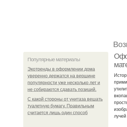
Воз
Офо
Популярные материалы
мат
Экотренды в оформлении дома
Истор
уверенно держатся на вершине
прими
популярности уже несколько лет и
утили
не собираются сдавать позиций.
вкопа
С какой стороны от унитаза вешать
прост
туалетную бумагу. Правильным
изобр
считается лишь один способ
лучей