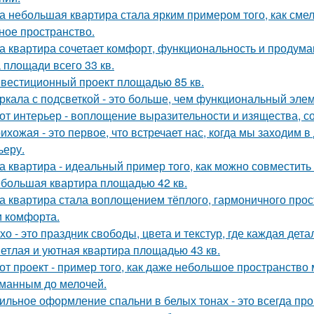
а небольшая квартира стала ярким примером того, как сме
ное пространство.
а квартира сочетает комфорт, функциональность и продума
 площади всего 33 кв.
вестиционный проект площадью 85 кв.
ркала с подсветкой - это больше, чем функциональный эле
от интерьер - воплощение выразительности и изящества, с
ихожая - это первое, что встречает нас, когда мы заходим 
ьеру.
а квартира - идеальный пример того, как можно совместит
большая квартира площадью 42 кв.
а квартира стала воплощением тёплого, гармоничного прос
и комфорта.
хо - это праздник свободы, цвета и текстур, где каждая де
етлая и уютная квартира площадью 43 кв.
от проект - пример того, как даже небольшое пространств
манным до мелочей.
ильное оформление спальни в белых тонах - это всегда про 