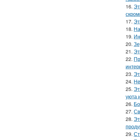
16.
Эт
скром
17.
Эт
18.
На
19.
Ин
20.
Зе
21.
Эт
22.
Пр
интер
23.
Эт
24.
Не
25.
Эт
уюта 
26.
Бо
27.
Св
28.
Эт
проду
29.
Ст