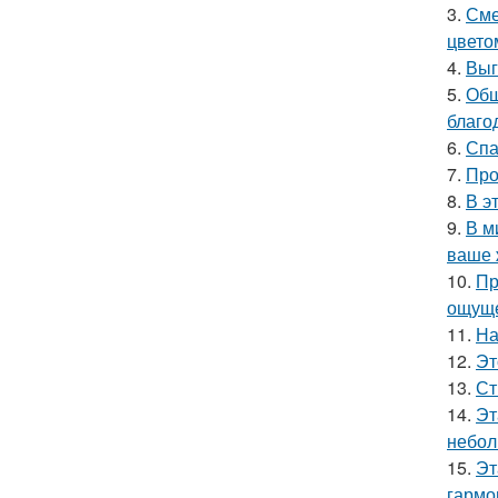
3.
Сме
цвето
4.
Выг
5.
Общ
благо
6.
Спа
7.
Про
8.
В э
9.
В м
ваше 
10.
Пр
ощуще
11.
На
12.
Эт
13.
Ст
14.
Эт
небол
15.
Эт
гармо