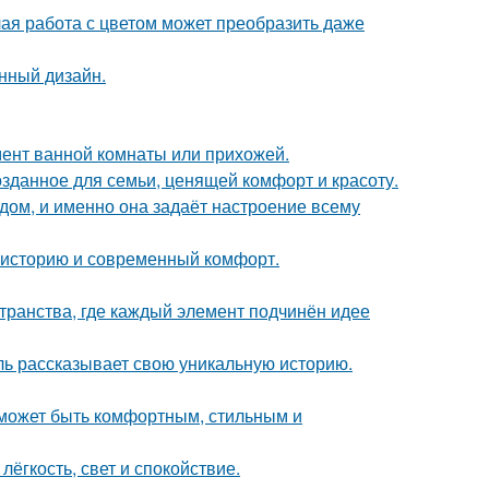
лая работа с цветом может преобразить даже
нный дизайн.
мент ванной комнаты или прихожей.
озданное для семьи, ценящей комфорт и красоту.
в дом, и именно она задаёт настроение всему
ь историю и современный комфорт.
транства, где каждый элемент подчинён идее
таль рассказывает свою уникальную историю.
о может быть комфортным, стильным и
лёгкость, свет и спокойствие.