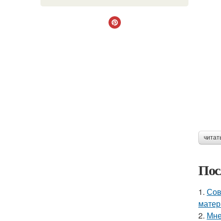
читат
Пос
1.
Сов
матер
2.
Мне