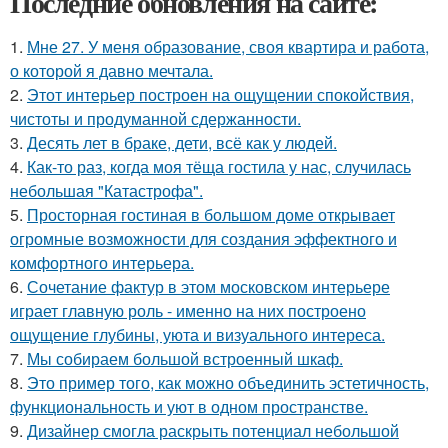
Последние обновления на сайте:
1.
Мне 27. У меня образование, своя квартира и работа,
о которой я давно мечтала.
2.
Этот интерьер построен на ощущении спокойствия,
чистоты и продуманной сдержанности.
3.
Десять лет в браке, дети, всё как у людей.
4.
Как-то раз, когда моя тёща гостила у нас, случилась
небольшая "Катастрофа".
5.
Просторная гостиная в большом доме открывает
огромные возможности для создания эффектного и
комфортного интерьера.
6.
Сочетание фактур в этом московском интерьере
играет главную роль - именно на них построено
ощущение глубины, уюта и визуального интереса.
7.
Мы собираем большой встроенный шкаф.
8.
Это пример того, как можно объединить эстетичность,
функциональность и уют в одном пространстве.
9.
Дизайнер смогла раскрыть потенциал небольшой