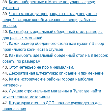
38.
Какие набережные в Москве популярны среди
туристов
39.
Часто мансарду превращают в склад ненужных
вещей - старые коробки, сезонные вещи, забытые
мелочи.
40.
Как выбрать идеальный обеденный стол: размеры
для разных компаний
41.
Какой размер обеденного стола вам нужен? Выбор
правильного количества стульев
42.
Как выбрать идеальный обеденный стол на 8 персон:
советы по размерам
43.
Этот интерьер не про минимализм.
44.
Декоративная штукатурка: описание и применение
45.
Какие исторические районы города наиболее
интересны
46.
Лучшие строительные магазины в Туле: где найти
качественные материалы
47.
Штукатурка стен по ДСП: полное руководство для
начинающих