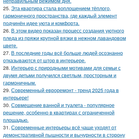
неправильным режимом дня.
25.
Эта квартира стала воплощением тёплого,
гармоничного пространства, где каждый элемент
подчинён идее уюта и комфорта.
26.
В этом видео показан процесс создания уютного
пледа из пряжи крупной вязки в нежном лавандовом
цвете.
27.
В последние годы всё больше людей осознанно
отказываются от штор в интерьере.
28.
Интерьер с природными мотивами для семьи с
двумя детьми получился светлым, просторным и
гармоничным.
29.
Современный евроремонт - тренд 2025 года в
интерьере!
30.
Совмещение ванной и туалета - популярное
решение, особенно в квартирах с ограниченной
площадью.
31.
Современные интерьеры всё чаще уходят от
демонстративной пышности и вычурности в сторону