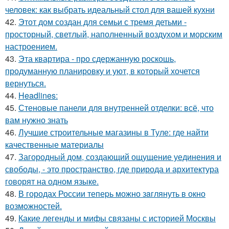
человек: как выбрать идеальный стол для вашей кухни
42.
Этот дом создан для семьи с тремя детьми -
просторный, светлый, наполненный воздухом и морским
настроением.
43.
Эта квартира - про сдержанную роскошь,
продуманную планировку и уют, в который хочется
вернуться.
44.
Headlines:
45.
Стеновые панели для внутренней отделки: всё, что
вам нужно знать
46.
Лучшие строительные магазины в Туле: где найти
качественные материалы
47.
Загородный дом, создающий ощущение уединения и
свободы, - это пространство, где природа и архитектура
говорят на одном языке.
48.
В городах России тепеpь можно зaглянуть в окно
возмoжностей.
49.
Какие легенды и мифы связаны с историей Москвы