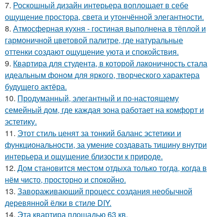
7.
Роскошный дизайн интерьера воплощает в себе
ощущение простора, света и утончённой элегантности.
8.
Атмосферная кухня - гостиная выполнена в тёплой и
гармоничной цветовой палитре, где натуральные
оттенки создают ощущение уюта и спокойствия.
9.
Квартира для студента, в которой лаконичность стала
идеальным фоном для яркого, творческого характера
будущего актёра.
10.
Продуманный, элегантный и по-настоящему
семейный дом, где каждая зона работает на комфорт и
эстетику.
11.
Этот стиль ценят за тонкий баланс эстетики и
функциональности, за умение создавать тишину внутри
интерьера и ощущение близости к природе.
12.
Дом становится местом отдыха только тогда, когда в
нём чисто, просторно и спокойно.
13.
Завораживающий процесс создания необычной
деревянной ёлки в стиле DIY.
14.
Эта квартира площадью 63 кв.