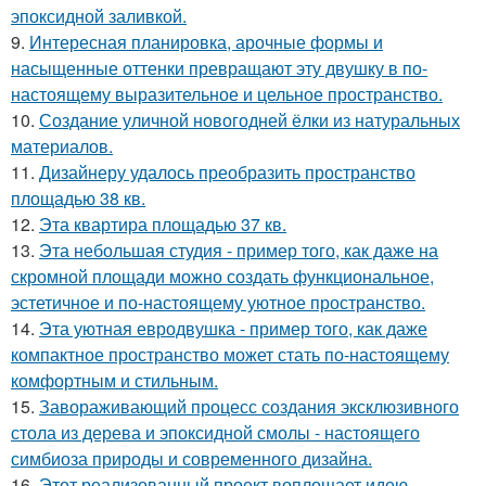
эпоксидной заливкой.
9.
Интересная планировка, арочные формы и
насыщенные оттенки превращают эту двушку в по-
настоящему выразительное и цельное пространство.
10.
Создание уличной новогодней ёлки из натуральных
материалов.
11.
Дизайнеру удалось преобразить пространство
площадью 38 кв.
12.
Эта квартира площадью 37 кв.
13.
Эта небольшая студия - пример того, как даже на
скромной площади можно создать функциональное,
эстетичное и по-настоящему уютное пространство.
14.
Эта уютная евродвушка - пример того, как даже
компактное пространство может стать по-настоящему
комфортным и стильным.
15.
Завораживающий процесс создания эксклюзивного
стола из дерева и эпоксидной смолы - настоящего
симбиоза природы и современного дизайна.
16.
Этот реализованный проект воплощает идею