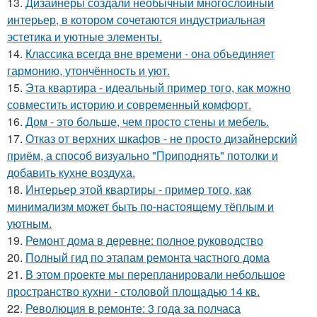
13.
Дизайнеры создали необычный многослойный
интерьер, в котором сочетаются индустриальная
эстетика и уютные элементы.
14.
Классика всегда вне времени - она объединяет
гармонию, утончённость и уют.
15.
Эта квартира - идеальный пример того, как можно
совместить историю и современный комфорт.
16.
Дом - это больше, чем просто стены и мебель.
17.
Отказ от верхних шкафов - не просто дизайнерский
приём, а способ визуально "Приподнять" потолки и
добавить кухне воздуха.
18.
Интерьер этой квартиры - пример того, как
минимализм может быть по-настоящему тёплым и
уютным.
19.
Ремонт дома в деревне: полное руководство
20.
Полный гид по этапам ремонта частного дома
21.
В этом проекте мы перепланировали небольшое
пространство кухни - столовой площадью 14 кв.
22.
Революция в ремонте: 3 года за полчаса