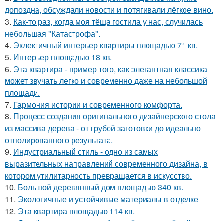
допоздна, обсуждали новости и потягивали лёгкое вино.
3.
Как-то раз, когда моя тёща гостила у нас, случилась
небольшая "Катастрофа".
4.
Эклектичный интерьер квартиры площадью 71 кв.
5.
Интерьер площадью 18 кв.
6.
Эта квартира - пример того, как элегантная классика
может звучать легко и современно даже на небольшой
площади.
7.
Гармония истории и современного комфорта.
8.
Процесс создания оригинального дизайнерского стола
из массива дерева - от грубой заготовки до идеально
отполированного результата.
9.
Индустриальный стиль - одно из самых
выразительных направлений современного дизайна, в
котором утилитарность превращается в искусство.
10.
Большой деревянный дом площадью 340 кв.
11.
Экологичные и устойчивые материалы в отделке
12.
Эта квартира площадью 114 кв.