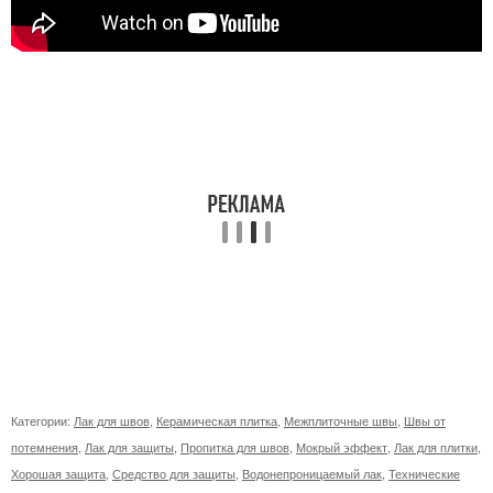
Категории:
Лак для швов
,
Керамическая плитка
,
Межплиточные швы
,
Швы от
потемнения
,
Лак для защиты
,
Пропитка для швов
,
Мокрый эффект
,
Лак для плитки
,
Хорошая защита
,
Средство для защиты
,
Водонепроницаемый лак
,
Технические