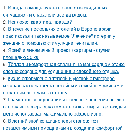
1.
Иногда помощь нужна в самых неожиданных
ситуациях - и спасатели всегда рядом.
2.
Неплохая квартира, правда?
3.
В течение нескольких столетий в Европе врачи
практиковали так называемое "Лечение" истерии у
женщин с помощью стимуляции гениталий.
4.
Яркий и динамичный проект квартиры - студии
площадью 30 кв.
5.
Тёплая и комфортная спальня на мансардном этаже
словно создана для уединения и спокойного отдыха.
6.
Кухня оформлена в тёплой и уютной атмосфере,
которая располагает к спокойным семейным ужинам и
приятным беседам за столом.
7.
Грамотное зонирование и стильные решения легли в
основу интерьера двухкомнатной квартиры, где каждый
метр использован максимально эффективно.
8.
В летний зной кондиционеры становятся
незаменимыми помощниками в создании комфортной