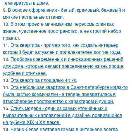
температуры в доме.
9.
В основе оформления - белый, кремовый, бежевый и
мягкие пастельные оттенки.
10.
В этом проекте минимализм переосмыслен как
живое, чувственное пространство, а не строгий набор
правил.
11.
Эта квартира - пример того, как создать интерьер,
который будет актуален и привлекателен долгие годы.
12.
Подборка современных и инновационных решений
для дома, которые делают повседневную жизнь проще,
удобнее и стильнее.
13.
Эта квартира площадью 44 кв.
14.
Эта небольшая квартира в Санкт-петербурге когда-то
была частью коммуналки - а теперь превратилась в
атмосферное пространство с характером и душой.
15.
Стиль модерн - один из самых утончённых и
выразительных направлений в дизайне, появившийся
на рубеже XIX и XX веков.
16.
Черно-белая цветовая гамма в интерьере всегда