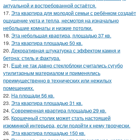
актуальной и востребованной остаётся.
17.
Эта квартира для молодой семьи с ребёнком создаёт
ощущение уюта и тепла, несмотря на изначально
небольшие комнаты и низкие потолки.
18.
Эта небольшая квартира, площадью 37 кв.
19.
Эта квартира площадью 50 кв.
20.
Декоративная штукатурка с эффектом камня и
бетона: стиль и фактура.
21.
Ещё не так давно стеклоблоки считались сугубо
утилитарным материалом и применялись
преимущественно в технических или нежилых
помещениях.
22.
На площади 56 кв.
23.
Эта квартира площадью 31 кв.
24.
Современная квартира площадью 29 кв.
25.
Крошечный столик может стать настоящей
изюминкой интерьера, если подойти к нему творчески.
26.
Эта квартира площадью 150 кв.