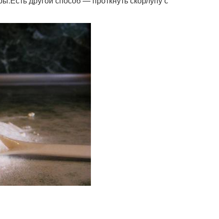
ры.Есть другой способ — проткнуть скорлупу с