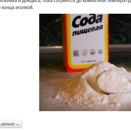
ильника и дождись, пока согреется до комнатной температу
о конца иголкой.
ь дальше →