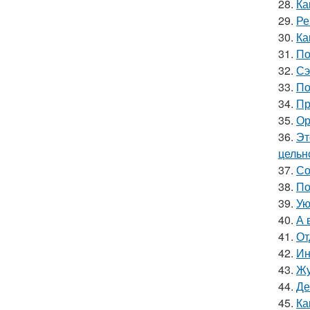
28.
Ка
29.
Ре
30.
Ка
31.
По
32.
Сэ
33.
По
34.
Пр
35.
Ор
36.
Эт
цельн
37.
Со
38.
По
39.
Ую
40.
А 
41.
От
42.
Ин
43.
Жу
44.
Де
45.
Ка