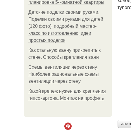
холод
планировка 5-комнатной квартиры
тупог
Детские поделки своими руками.
Поделки своими руками для детей
(120 фото): подробный мастер-
класс по изготовлению, идеи
простых поделок
Как стальную ванну прикрепить к
стене. Способы крепления ванн
Схемы вентиляции через стену.
Наиболее рациональные схемы
вентиляции через стену
Какой крепеж нужен для крепления
гипсокартона. Монтаж на профиль
читат