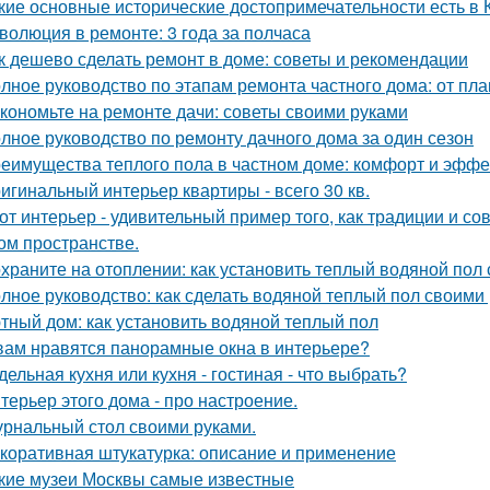
кие основные исторические достопримечательности есть в 
волюция в ремонте: 3 года за полчаса
к дешево сделать ремонт в доме: советы и рекомендации
лное руководство по этапам ремонта частного дома: от пл
кономьте на ремонте дачи: советы своими руками
лное руководство по ремонту дачного дома за один сезон
еимущества теплого пола в частном доме: комфорт и эффе
игинальный интерьер квартиры - всего 30 кв.
от интерьер - удивительный пример того, как традиции и с
ом пространстве.
храните на отоплении: как установить теплый водяной пол
лное руководство: как сделать водяной теплый пол своими
тный дом: как установить водяной теплый пол
вам нравятся панорамные окна в интерьере?
дельная кухня или кухня - гостиная - что выбрать?
терьер этого дома - про настроение.
рнальный стол своими руками.
коративная штукатурка: описание и применение
кие музеи Москвы самые известные