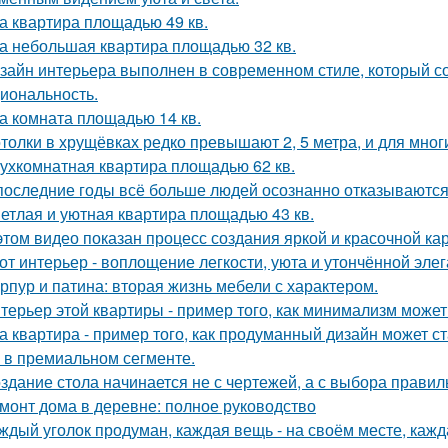
а квартира площадью 49 кв.
а небольшая квартира площадью 32 кв.
зайн интерьера выполнен в современном стиле, который соч
иональность.
а комната площадью 14 кв.
толки в хрущёвках редко превышают 2, 5 метра, и для мног
ухкомнатная квартира площадью 62 кв.
последние годы всё больше людей осознанно отказываются 
етлая и уютная квартира площадью 43 кв.
этом видео показан процесс создания яркой и красочной кар
от интерьер - воплощение легкости, уюта и утончённой элег
рпур и патина: вторая жизнь мебели с характером.
терьер этой квартиры - пример того, как минимализм може
а квартира - пример того, как продуманный дизайн может 
 в премиальном сегменте.
здание стола начинается не с чертежей, а с выбора прави
монт дома в деревне: полное руководство
ждый уголок продуман, каждая вещь - на своём месте, кажд