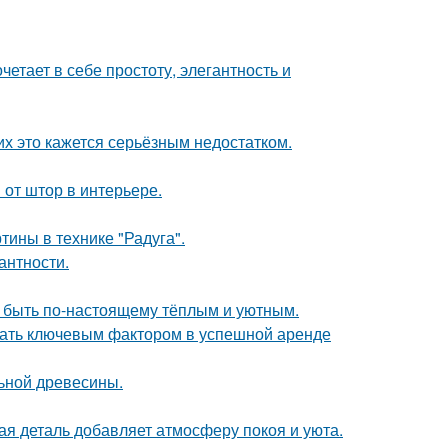
етает в себе простоту, элегантность и
их это кажется серьёзным недостатком.
от штор в интерьере.
тины в технике "Радуга".
антности.
т быть по-настоящему тёплым и уютным.
стать ключевым фактором в успешной аренде
льной древесины.
ая деталь добавляет атмосферу покоя и уюта.