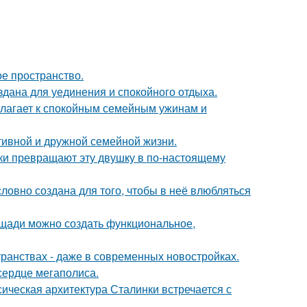
ое пространство.
дана для уединения и спокойного отдыха.
олагает к спокойным семейным ужинам и
тивной и дружной семейной жизни.
и превращают эту двушку в по-настоящему
словно создана для того, чтобы в неё влюбляться
лощади можно создать функциональное,
транствах - даже в современных новостройках.
сердце мегаполиса.
сическая архитектура Сталинки встречается с