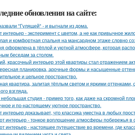
ледние обновления на сайте:
назвали "Гулящей" - и выгнали из дома.
т интерьер - эксперимент с цветом, а не как привычное жил
лая и комфортная спальня на мансардном этаже словно соз
ня оформлена в тёплой и уютной атмосфере, которая расп
ным беседам за столом.
ий, красочный интерьер этой квартиры стал отражением ак
ересная планировка, арочные формы и насыщенные оттенк
ительное и цельное пространство.
ная квартира, залитая тёплым светом и яркими оттенками, 
ого взгляда.
 небольшая студия - пример того, как даже на скромной п
ичное и по-настоящему уютное пространство.
т интерьер доказывает, что классика уместна в любых прос
от интерьер - тонкое воплощение атмосферы побережья в 
от интерьер - настоящее путешествие во времени, где клас
менным видением уюта и света.