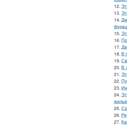
12.
Эт
13.
Эт
14.
Ди
функц
15.
Эт
16.
По
17.
Дв
18.
В 
19.
Св
20.
В 
21.
Эт
22.
Пу
23.
Ин
24.
Эт
жилья
25.
Со
26.
Ре
27.
Ка