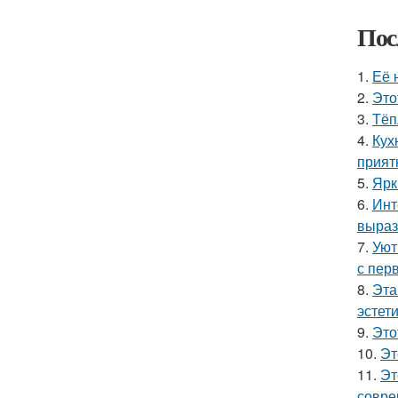
Пос
1.
Её 
2.
Это
3.
Тёп
4.
Кух
прият
5.
Ярк
6.
Инт
выраз
7.
Уют
с перв
8.
Эта
эстет
9.
Это
10.
Эт
11.
Эт
совре