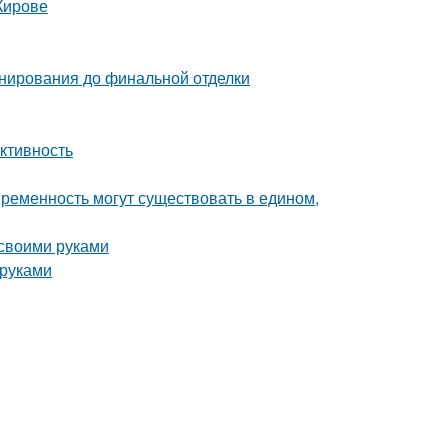
Кирове
анирования до финальной отделки
ктивность
овременность могут существовать в едином,
 своими руками
 руками