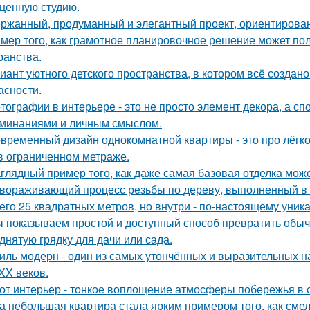
ценную студию.
ржанный, продуманный и элегантный проект, ориентирова
мер того, как грамотное планировочное решение может по
ранства.
иант уютного детского пространства, в котором всё создан
асности.
тографии в интерьере - это не просто элемент декора, а с
минаниями и личным смыслом.
временный дизайн однокомнатной квартиры - это про лёгк
в ограниченном метраже.
глядный пример того, как даже самая базовая отделка може
вораживающий процесс резьбы по дереву, выполненный в
его 25 квадратных метров, но внутри - по-настоящему уник
 показываем простой и доступный способ превратить обы
днятую грядку для дачи или сада.
иль модерн - один из самых утончённых и выразительных 
 XX веков.
от интерьер - тонкое воплощение атмосферы побережья в 
а небольшая квартира стала ярким примером того, как сме