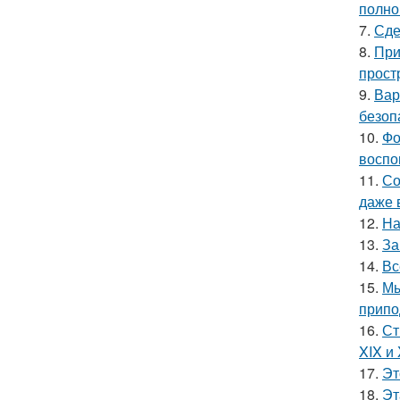
полно
7.
Сде
8.
При
прост
9.
Вар
безоп
10.
Фо
воспо
11.
Со
даже 
12.
На
13.
За
14.
Вс
15.
Мы
припо
16.
Ст
XIX и
17.
Эт
18.
Эт