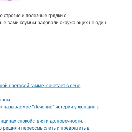
о строгие и полезные грядки с
нные вами клумбы радовали окружающих не один
ой цветовой гамме, сочетает в себе
каны.
ак называемое "Лечение" истерии у женщин с
нципах спокойствия и долговечности.
о решили переосмыслить и превратить в