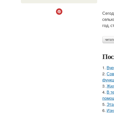
Сегод
сельх
год, 
читат
Пос
1.
Вче
2.
Сов
функц
3.
Жил
4.
В т
помощ
5.
Эта
6.
Изн