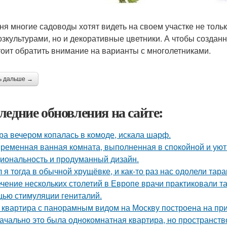
ня многие садоводы хотят видеть на своем участке не тольк
озкультурами, но и декоративные цветники. А чтобы созда
стоит обратить внимание на варианты с многолетниками.
ь дальше →
ледние обновления на сайте:
ра вечером копалась в комоде, искала шарф.
ременная ванная комната, выполненная в спокойной и уютн
иональность и продуманный дизайн.
 я тогда в обычной хрущёвке, и как-то раз нас одолели тара
ечение нескольких столетий в Европе врачи практиковали т
ью стимуляции гениталий.
 квартира с панорамным видом на Москву построена на при
ачально это была однокомнатная квартира, но пространств