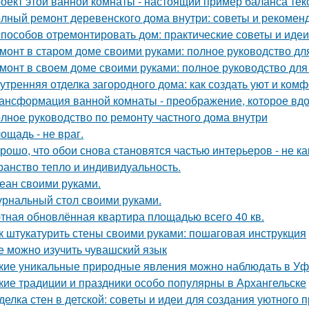
оект этой ванной комнаты - настоящий пример баланса текс
лный ремонт деревенского дома внутри: советы и рекомен
способов отремонтировать дом: практические советы и идеи
монт в старом доме своими руками: полное руководство д
монт в своем доме своими руками: полное руководство дл
утренняя отделка загородного дома: как создать уют и ком
ансформация ванной комнаты - преображение, которое вдо
лное руководство по ремонту частного дома внутри
ощадь - не враг.
рошо, что обои снова становятся частью интерьеров - не как
ранство тепло и индивидуальность.
еан своими руками.
рнальный стол своими руками.
тная обновлённая квартира площадью всего 40 кв.
к штукатурить стены своими руками: пошаговая инструкция
е можно изучить чувашский язык
кие уникальные природные явления можно наблюдать в У
кие традиции и праздники особо популярны в Архангельске
делка стен в детской: советы и идеи для создания уютного 