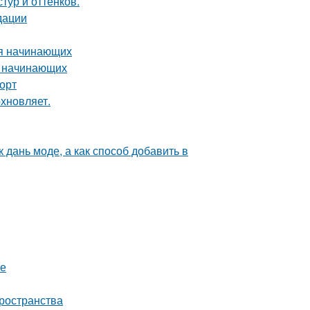
тур и оттенков.
дации
ля начинающих
я начинающих
форт
хновляет.
 дань моде, а как способ добавить в
фе
пространства