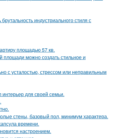
ь брутальность индустриального стиля с
артиру площадью 57 кв.
й площади можно создать стильное и
ьно с усталостью, стрессом или неправильным
л интерьер для своей семьи.
.
тно.
 голые стены, базовый пол, минимум характера.
капсула времени.
тановится настроением.