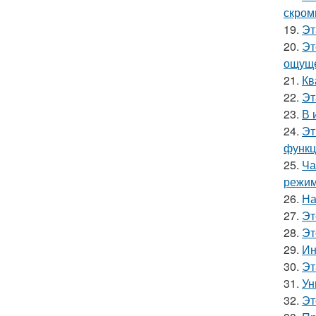
скром
19.
Эт
20.
Эт
ощуще
21.
Кв
22.
Эт
23.
В 
24.
Эт
функц
25.
Ча
режим
26.
На
27.
Эт
28.
Эт
29.
Ин
30.
Эт
31.
Ун
32.
Эт