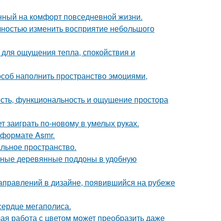
нный на комфорт повседневной жизни.
лностью изменить восприятие небольшого
о для ощущения тепла, спокойствия и
пособ наполнить пространство эмоциями,
ость, функциональность и ощущение простора
т заиграть по-новому в умелых руках.
 формате Asmr.
альное пространство.
чные деревянные поддоны в удобную
направлений в дизайне, появившийся на рубеже
сердце мегаполиса.
лая работа с цветом может преобразить даже