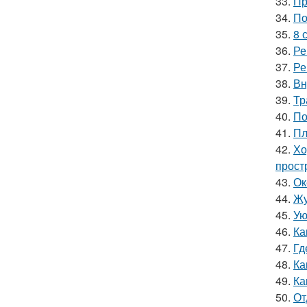
33.
Пр
34.
По
35.
8 
36.
Ре
37.
Ре
38.
Вн
39.
Тр
40.
По
41.
Пл
42.
Хо
прост
43.
Ок
44.
Жу
45.
Ую
46.
Ка
47.
Гд
48.
Ка
49.
Ка
50.
От