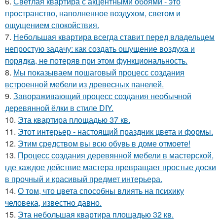
6.
Светлая квартира с акцентными обоями - это
пространство, наполненное воздухом, светом и
ощущением спокойствия.
7.
Небольшая квартира всегда ставит перед владельцем
непростую задачу: как создать ощущение воздуха и
порядка, не потеряв при этом функциональность.
8.
Мы показываем пошаговый процесс создания
встроенной мебели из древесных панелей.
9.
Завораживающий процесс создания необычной
деревянной ёлки в стиле DIY.
10.
Эта квартира площадью 37 кв.
11.
Этот интерьер - настоящий праздник цвета и формы.
12.
Этим средством вы всю обувь в доме отмоете!
13.
Процесс создания деревянной мебели в мастерской,
где каждое действие мастера превращает простые доски
в прочный и красивый предмет интерьера.
14.
О том, что цвета способны влиять на психику
человека, известно давно.
15.
Эта небольшая квартира площадью 32 кв.