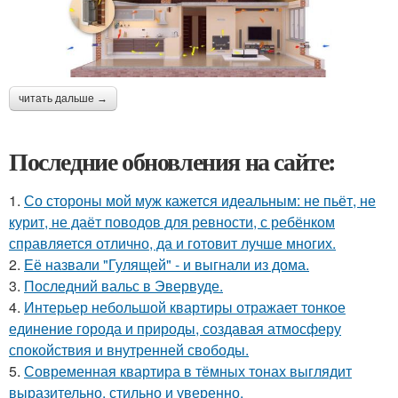
читать дальше →
Последние обновления на сайте:
1.
Со стороны мой муж кажется идеальным: не пьёт, не
курит, не даёт поводов для ревности, с ребёнком
справляется отлично, да и готовит лучше многих.
2.
Её назвали "Гулящей" - и выгнали из дома.
3.
Последний вальс в Эвервуде.
4.
Интерьер небольшой квартиры отражает тонкое
единение города и природы, создавая атмосферу
спокойствия и внутренней свободы.
5.
Современная квартира в тёмных тонах выглядит
выразительно, стильно и уверенно.