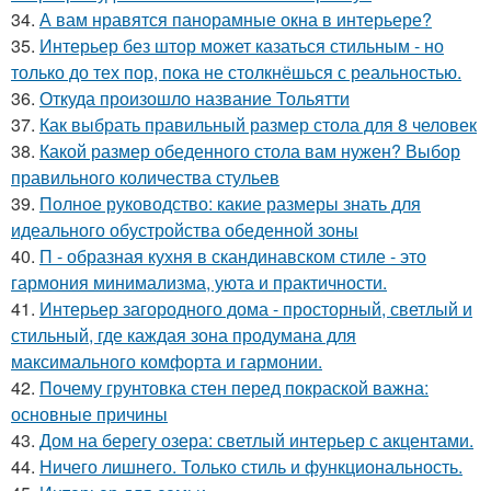
34.
А вам нравятся панорамные окна в интерьере?
35.
Интерьер без штор может казаться стильным - но
только до тех пор, пока не столкнёшься с реальностью.
36.
Откуда произошло название Тольятти
37.
Как выбрать правильный размер стола для 8 человек
38.
Какой размер обеденного стола вам нужен? Выбор
правильного количества стульев
39.
Полное руководство: какие размеры знать для
идеального обустройства обеденной зоны
40.
П - образная кухня в скандинавском стиле - это
гармония минимализма, уюта и практичности.
41.
Интерьер загородного дома - просторный, светлый и
стильный, где каждая зона продумана для
максимального комфорта и гармонии.
42.
Почему грунтовка стен перед покраской важна:
основные причины
43.
Дом на берегу озера: светлый интерьер с акцентами.
44.
Ничего лишнего. Только стиль и функциональность.