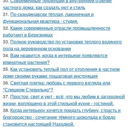
30.
Современные тенденции в внутренней отделке
частного дома: как создать уют и стиль
31.
По-скандинавски тёплая, лаконичная и
функциональная квартира - студия.
32.
Какие современные отрасли промышленности
работают в Березниках
33.
Полное руководство по установке теплого водяного
пола на деревянном основании
34.
Вам нравится, когда в интерьере появляются
комнатные растения?
35.
Как установить теплый пол от отопления в частном
доме своими руками: пошаговая инструкция
36.
Светлая плитка: любовь с первого взгляда или
"Слишком Стерильно"?
37.
Простор, свет и уют - всё, что мы любим в загородной
жизни, воплощено в этой стильной кухне - гостиной.
38.
Когда интерьеру хочется придать глубину, страсть и
благородство - сочетание тёмного шоколада и бордо
становится настоящей Находкой.