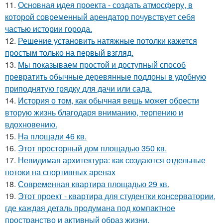
11.
Основная идея проекта - создать атмосферу, в
которой современный арендатор почувствует себя
частью истории города.
12.
Решение установить натяжные потолки кажется
простым только на первый взгляд.
13.
Мы показываем простой и доступный способ
превратить обычные деревянные поддоны в удобную
приподнятую грядку для дачи или сада.
14.
История о том, как обычная вещь может обрести
вторую жизнь благодаря вниманию, терпению и
вдохновению.
15.
На площади 46 кв.
16.
Этот просторный дом площадью 350 кв.
17.
Невидимая архитектура: как создаются отдельные
потоки на спортивных аренах
18.
Современная квартира площадью 29 кв.
19.
Этот проект - квартира для студентки консерватории,
где каждая деталь продумана под компактное
пространство и активный образ жизни.