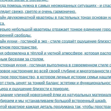
гда помощь нужна в самых неожиданных ситуациях - и спас
лядит свежо, светло и очень гармонично.
айн двухкомнатной квартиры в пастельных тонах основан н
са.
ерьер небольшой квартиры отражает тонкое единение горо
тренней свободы.
айн кухни - гостиной в эко - стиле создаёт ощущение близос
ктном пространстве.
ня оформлена в тёплой и уютной атмосфере, которая расп
ным беседам за столом.
сторная кухня - гостиная выполнена в современном стиле с
зовое настроение во всей своей глубине и многогранности
тное пространство, в котором личные истории семьи нашли
от стиль ценят за тонкий баланс эстетики и функциональнос
ьера и ощущение близости к природе.
здание уличной новогодней ёлки из натуральных материал
бираем и мы устанавливаем большой встроенный шкаф.
этой квартире каждая деталь продумана так, чтобы простра