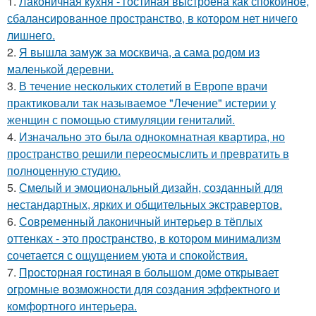
1.
Лаконичная кухня - гостиная выстроена как спокойное,
сбалансированное пространство, в котором нет ничего
лишнего.
2.
Я вышла замуж за москвича, а сама родом из
маленькой деревни.
3.
В течение нескольких столетий в Европе врачи
практиковали так называемое "Лечение" истерии у
женщин с помощью стимуляции гениталий.
4.
Изначально это была однокомнатная квартира, но
пространство решили переосмыслить и превратить в
полноценную студию.
5.
Смелый и эмоциональный дизайн, созданный для
нестандартных, ярких и общительных экстравертов.
6.
Современный лаконичный интерьер в тёплых
оттенках - это пространство, в котором минимализм
сочетается с ощущением уюта и спокойствия.
7.
Просторная гостиная в большом доме открывает
огромные возможности для создания эффектного и
комфортного интерьера.