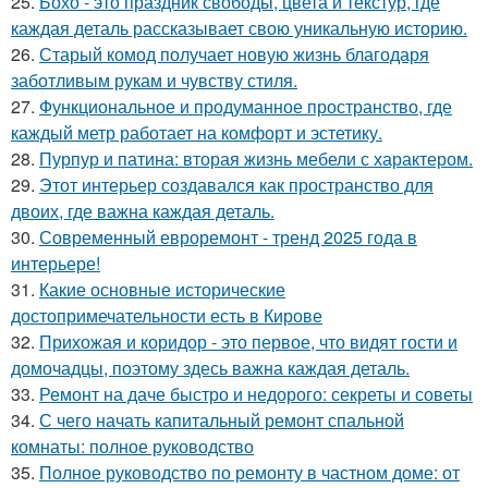
25.
Бохо - это праздник свободы, цвета и текстур, где
каждая деталь рассказывает свою уникальную историю.
26.
Старый комод получает новую жизнь благодаря
заботливым рукам и чувству стиля.
27.
Функциональное и продуманное пространство, где
каждый метр работает на комфорт и эстетику.
28.
Пурпур и патина: вторая жизнь мебели с характером.
29.
Этот интерьер создавался как пространство для
двоих, где важна каждая деталь.
30.
Современный евроремонт - тренд 2025 года в
интерьере!
31.
Какие основные исторические
достопримечательности есть в Кирове
32.
Прихожая и коридор - это первое, что видят гости и
домочадцы, поэтому здесь важна каждая деталь.
33.
Ремонт на даче быстро и недорого: секреты и советы
34.
С чего начать капитальный ремонт спальной
комнаты: полное руководство
35.
Полное руководство по ремонту в частном доме: от