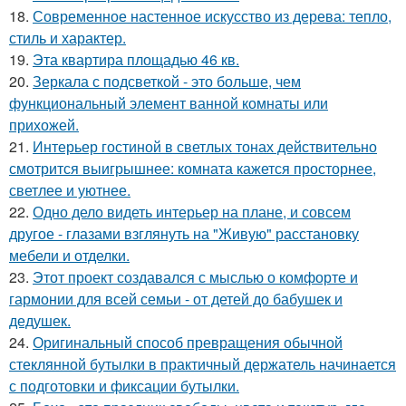
18.
Современное настенное искусство из дерева: тепло,
стиль и характер.
19.
Эта квартира площадью 46 кв.
20.
Зеркала с подсветкой - это больше, чем
функциональный элемент ванной комнаты или
прихожей.
21.
Интерьер гостиной в светлых тонах действительно
смотрится выигрышнее: комната кажется просторнее,
светлее и уютнее.
22.
Одно дело видеть интерьер на плане, и совсем
другое - глазами взглянуть на "Живую" расстановку
мебели и отделки.
23.
Этот проект создавался с мыслью о комфорте и
гармонии для всей семьи - от детей до бабушек и
дедушек.
24.
Оригинальный способ превращения обычной
стеклянной бутылки в практичный держатель начинается
с подготовки и фиксации бутылки.