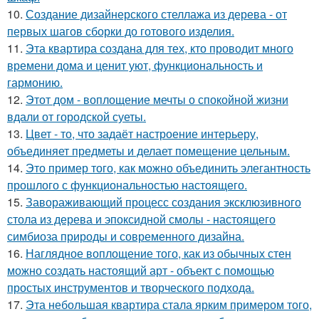
10.
Создание дизайнерского стеллажа из дерева - от
первых шагов сборки до готового изделия.
11.
Эта квартира создана для тех, кто проводит много
времени дома и ценит уют, функциональность и
гармонию.
12.
Этот дом - воплощение мечты о спокойной жизни
вдали от городской суеты.
13.
Цвет - то, что задаёт настроение интерьеру,
объединяет предметы и делает помещение цельным.
14.
Это пример того, как можно объединить элегантность
прошлого с функциональностью настоящего.
15.
Завораживающий процесс создания эксклюзивного
стола из дерева и эпоксидной смолы - настоящего
симбиоза природы и современного дизайна.
16.
Наглядное воплощение того, как из обычных стен
можно создать настоящий арт - объект с помощью
простых инструментов и творческого подхода.
17.
Эта небольшая квартира стала ярким примером того,