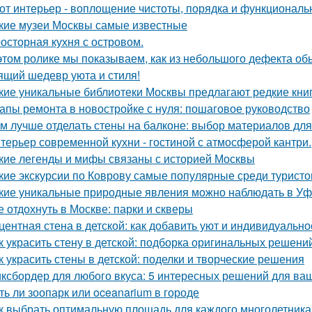
от интерьер - воплощение чистоты, порядка и функциональн
кие музеи Москвы самые известные
осторная кухня с островом.
этом ролике мы показываем, как из небольшого дефекта обы
ящий шедевр уюта и стиля!
кие уникальные библиотеки Москвы предлагают редкие кни
апы ремонта в новостройке с нуля: пошаговое руководство
м лучше отделать стены на балконе: выбор материалов дл
терьер современной кухни - гостиной с атмосферой кантри.
кие легенды и мифы связаны с историей Москвы
кие экскурсии по Коврову самые популярные среди туристо
кие уникальные природные явления можно наблюдать в У
е отдохнуть в Москве: парки и скверы
центная стена в детской: как добавить уют и индивидуально
к украсить стену в детской: подборка оригинальных решени
к украсить стены в детской: поделки и творческие решения
ксбордер для любого вкуса: 5 интересных решений для ваш
ть ли зоопарк или oceanarium в городе
к выбрать оптимальную площадь для каждого многолетника: