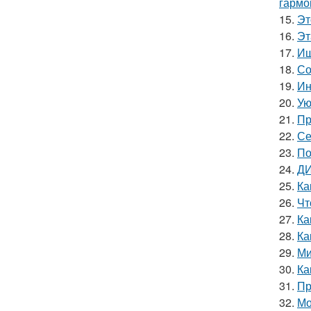
гармо
15.
Эт
16.
Эт
17.
Ищ
18.
Со
19.
Ин
20.
Ую
21.
Пр
22.
Се
23.
По
24.
ДИ
25.
Ка
26.
Чт
27.
Ка
28.
Ка
29.
Ми
30.
Ка
31.
Пр
32.
Мо