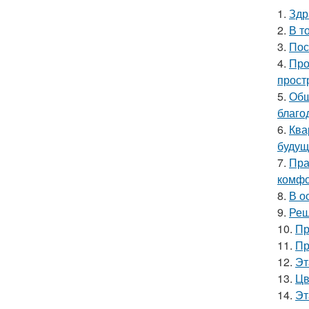
1.
Здр
2.
В т
3.
Пос
4.
Про
прост
5.
Общ
благо
6.
Ква
будущ
7.
Пра
комфо
8.
В о
9.
Реш
10.
Пр
11.
Пр
12.
Эт
13.
Цв
14.
Эт