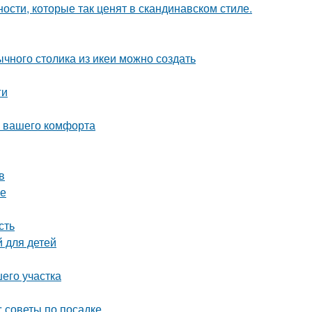
ости, которые так ценят в скандинавском стиле.
чного столика из икеи можно создать
ги
я вашего комфорта
в
фе
сть
й для детей
его участка
 советы по посадке