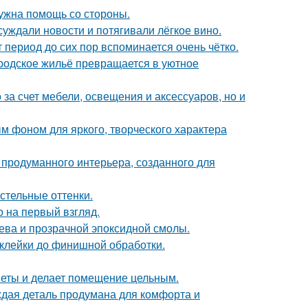
нужна помощь со стороны.
суждали новости и потягивали лёгкое вино.
 период до сих пор вспоминается очень чётко.
родское жильё превращается в уютное
за счет мебели, освещения и аксессуаров, но и
ым фоном для яркого, творческого характера
 продуманного интерьера, созданного для
стельные оттенки.
 на первый взгляд.
рева и прозрачной эпоксидной смолы.
склейки до финишной обработки.
дметы и делает помещение цельным.
аждая деталь продумана для комфорта и