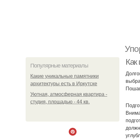
Упо
Как
Популярные материалы
Долго
Какие уникальные памятники
выбра
архитектуры есть в Иркутске
Пошаг
Уютная, атмосферная квартира -
студия, площадью - 44 кв.
Подго
Внима
подго
должн
углуб