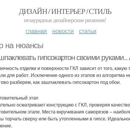
ДИЗАЙН / ИНТЕРЬЕР / СТИЛЬ
незаурядные дизайнерские решения!
главная
новости
статьи
р на нюансы
 шпаклевать гипсокартон своими руками..
вечность отделки и поверхности ГКЛ зависит от того, какую
ли для работ. Исключение одного из этапов из алгоритма н
ово разберем, как зашпаклевать гипсокартон под обои.
товительный этап
тельно осматривают конструкцию с ГКЛ, проверяя качеств
товительном этапе. Места вкручивания саморезов – наибол
ы торчать сверху или быть утопленными в гипсе. Идеально
ление.