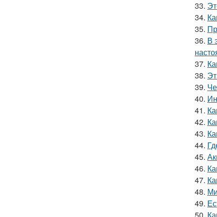
33.
Эт
34.
Ка
35.
Пр
36.
В 
насто
37.
Ка
38.
Эт
39.
Че
40.
Ин
41.
Ка
42.
Ка
43.
Ка
44.
Гд
45.
Ак
46.
Ка
47.
Ка
48.
Ми
49.
Ес
50.
Ка