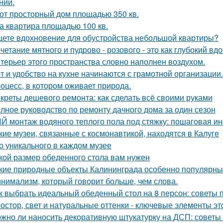
нии.
от просторный дом площадью 350 кв.
а квартира площадью 100 кв.
ете вдохновение для обустройства небольшой квартиры?
четание мятного и пудрово - розового - это как глубокий вд
терьер этого пространства словно наполнен воздухом.
т и удобство на кухне начинаются с грамотной организации.
оцесс, в котором оживает природа.
креты дешевого ремонта: как сделать всё своими руками
лное руководство по ремонту дачного дома за один сезон
Й монтаж водяного теплого пола под стяжку: пошаговая ин
кие музеи, связанные с космонавтикой, находятся в Калуге
о уникального в каждом музее
кой размер обеденного стола вам нужен
кие природные объекты Калининграда особенно популярны
нимализм, который говорит больше, чем слова.
к выбрать идеальный обеденный стол на 8 персон: советы 
остор, свет и натуральные оттенки - ключевые элементы эт
жно ли наносить декоративную штукатурку на ДСП: советы