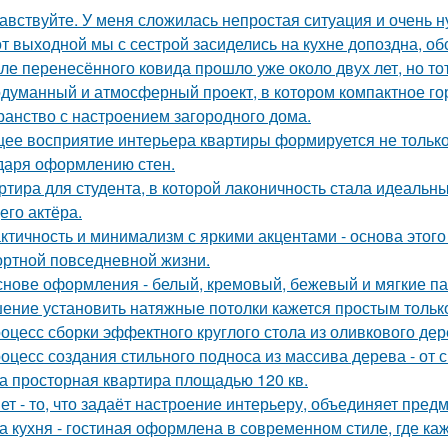
авствуйте. У меня сложилась непростая ситуация и очень 
от выходной мы с сестрой засиделись на кухне допоздна, об
ле перенесённого ковида прошло уже около двух лет, но тот
думанный и атмосферный проект, в котором компактное го
ранство с настроением загородного дома.
ее восприятие интерьера квартиры формируется не только 
даря оформлению стен.
ртира для студента, в которой лаконичность стала идеальн
его актёра.
ктичность и минимализм с яркими акцентами - основа этого
ртной повседневной жизни.
снове оформления - белый, кремовый, бежевый и мягкие па
ение установить натяжные потолки кажется простым только
оцесс сборки эффектного круглого стола из оливкового де
оцесс создания стильного подноса из массива дерева - от 
а просторная квартира площадью 120 кв.
ет - то, что задаёт настроение интерьеру, объединяет пре
а кухня - гостиная оформлена в современном стиле, где к