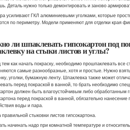
шь. Деталь нужно только демонтировать и заново армироват
ра усиливают ГКЛ алюминиевыми уголками, которые просты
ются по периметру. Модели применяют для отделки края фиг
но ли шпаклевать гипсокартон под по
клевку на стыки листов и углы?
 тем как начать покраску, необходимо прошпаклевать все с
няются самые разнообразные, хотя и простые. Нужно взять
нку, уголки, бумажную ленту. Шпаклевка также может отлича
евать перед покраской в ванной, то брать необходимо спец
картон должен быть влагоустойчивым либо обработанным г
картона перед покраской в ванной, обязательно нанесение г
йствия воды и пара.
 правильной стыковки листов гипсокартона.
ать начинать надо при комнатной температуре и относите