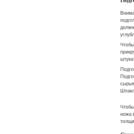
Внима
подго
должн
углуб
Чтобы
прикр
штука
Подго
Подго
сырья
Шпакл
Чтобы
ножа 
толщи