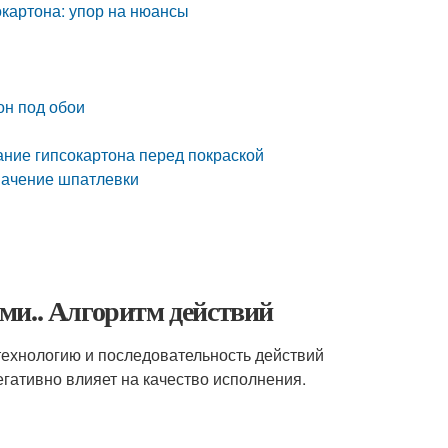
окартона: упор на нюансы
он под обои
ание гипсокартона перед покраской
начение шпатлевки
ми.. Алгоритм действий
 технологию и последовательность действий
егативно влияет на качество исполнения.