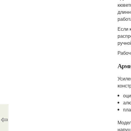
кювет
длинн
работ
Если 
распр
ручно
Рабочи
Арми
Усиле
конст
оци
ал
пла
⇦
Модел
наруш