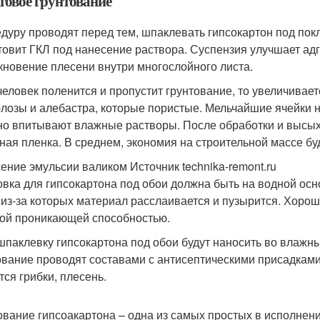
товое грунтование
дуру проводят перед тем, шпаклевать гипсокартон под покл
товит ГКЛ под нанесение раствора. Суспензия улучшает ад
кновение плесени внутри многослойного листа.
человек поленится и пропустит грунтование, то увеличивает
лозы и алебастра, которые пористые. Мельчайшие ячейки н
но впитывают влажные растворы. После обработки и высых
ная пленка. В среднем, экономия на строительной массе бу
ение эмульсии валиком Источник technika-remont.ru
овка для гипсокартона под обои должна быть на водной ос
 из-за которых материал расслаивается и пузырится. Хоро
ой проникающей способностью.
шпаклевку гипсокартона под обои будут наносить во влаж
ование проводят составами с антисептическими присадками
тся грибки, плесень.
ование гипсоакартона – одна из самых простых в исполнен