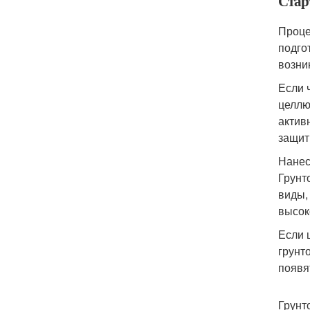
Стар
Проце
подго
возни
Если 
целлю
актив
защит
Нанес
Грунт
виды,
высок
Если 
грунт
появя
Грунт