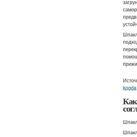
загру
самор
предв
устой
Шпакл
подхо
перек
помощ
прижи
Источ
kogda
Как
сог
Шпакл
Шпакл