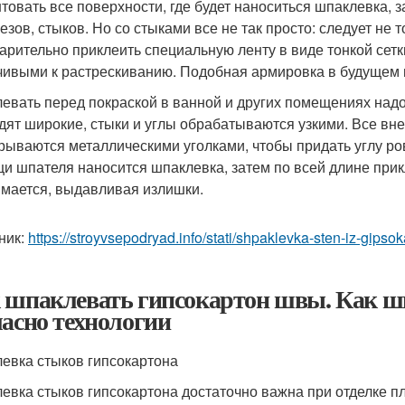
нтовать все поверхности, где будет наноситься шпаклевка, з
езов, стыков. Но со стыками все не так просто: следует не 
арительно приклеить специальную ленту в виде тонкой сетк
чивыми к растрескиванию. Подобная армировка в будущем 
евать перед покраской в ванной и других помещениях над
дят широкие, стыки и углы обрабатываются узкими. Все в
рываются металлическими уголками, чтобы придать углу ров
и шпателя наносится шпаклевка, затем по всей длине при
мается, выдавливая излишки.
ник:
https://stroyvsepodryad.info/stati/shpaklevka-sten-iz-gip
 шпаклевать гипсокартон швы. Как ш
ласно технологии
евка стыков гипсокартона
евка стыков гипсокартона достаточно важна при отделке пл