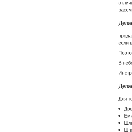
отлич
рассм
Дела
прода
если 
Поэто
В неб
Инстр
Дела
Для т
Дре
Емк
Шли
Шпа