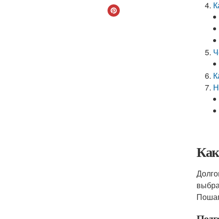
К
Ч
К
Н
Как
Долго
выбра
Пошаг
Подг