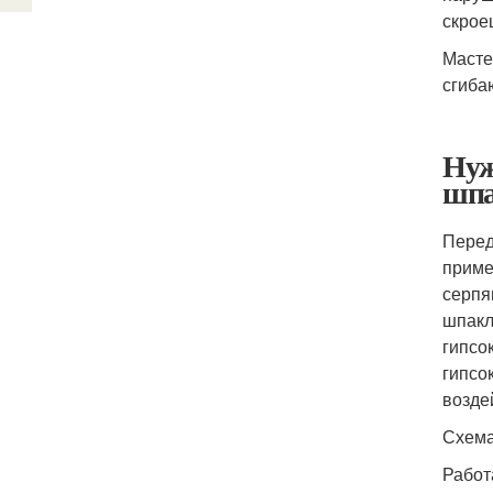
скрое
Масте
сгиба
Нуж
шпа
Перед
приме
серпя
шпакл
гипсо
гипсо
возде
Схема
Работ