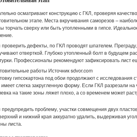
тельно осматривают конструкцию с ГКЛ, проверяя качеств
товительном этапе. Места вкручивания саморезов – наибол
ы торчать сверху или быть утопленными в гипсе. Идеально
ление.
 проверить дефекты, по ГКЛ проводят шпателем. Преграду, 
учивают отверткой. Глубоко утопленный болт в будущем рас
турки. Профессионалы рекомендуют зафиксировать лист ещ
товительные работы Источник sdvor.com
товку гипсокартона под обои продолжают с исследования с
 имеет слегка закругленную форму. Если ГКЛ разрезали на 
евка на такие зоны ляжет плохо, а со временем может раст
 предупредить проблему, участки совмещения двух пластов
верхний и нижний края аккуратно удалить, выдерживая угол
ны листа.