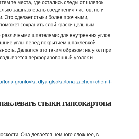
атем те места, где остались следы от шляпок
только зашпаклевать соединения листов, но и
и. Это сделает стыки более прочными,
поможет сохранить слой краски цельным.
о различными шпателями: для внутренних углов
нешние углы перед покрытием шпаклевкой
ность. Делается это таким образом: на угол при
кладывается перфорированный уголок и
sokartona-gruntovka-dlya-gisokartona-zachem-chem-i-
паклевать стыки гипсокартона
оскости. Она делается немного сложнее, в