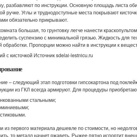
ку, разбавляют по инструкции. Основную площадь листа о
ой ручке. Углы и труднодоступные места покрывают кисточк
ами обязательно прикрывают.
комната большая, то грунтовку легче нанести краскопульт
еделить суспензию с минимальной грязью. Жидкость для тех
й обработки. Пропорции можно найти в инструкции к вещест
й с кисточкой Источник sdelai-lestnicu.ru
рование
ние – следующий этап подготовки гипсокартона под покле
рукции из ГКЛ всегда армируют. Для процедуры приобретают
нкованными стальными;
юминиевыми;
стиковыми.
и из первого материала дешевле по стоимости, но недолго
ить, то металл начнет ржаветь. Рыжее пятно испортит внеш